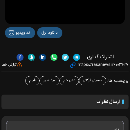
دانلود
کد ویدیو
اشتراک گذاری :
https://rasanews.ir/003Hr7
گزارش خطا
برچسب ها:
حسینی گرگانی
غدیر خم
عید غدیر
فیلم
ارسال نظرات