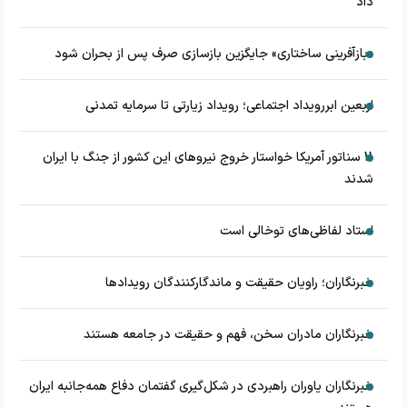
داد
«بازآفرینی ساختاری» جایگزین بازسازی صرف پس از بحران شود
اربعین ابررویداد اجتماعی؛ رویداد زیارتی تا سرمایه تمدنی
11 سناتور آمریکا خواستار خروج نیروهای این کشور از جنگ با ایران
شدند
استاد لفاظی‌های توخالی است
خبرنگاران؛ راویان حقیقت و ماندگارکنندگان رویدادها
خبرنگاران مادران سخن، فهم و حقیقت در جامعه هستند
خبرنگاران یاوران راهبردی در شکل‌گیری گفتمان دفاع همه‌جانبه ایران