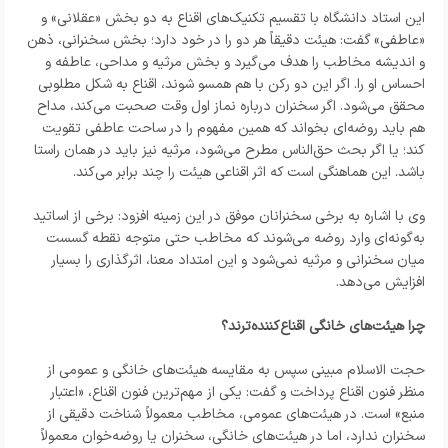
این استاد دانشگاه با تقسیم تکنیک‌های اقناع به دو بخش «عقلانی» و
«عاطفی» گفت: هیئت دقیقاً هر دو را در خود دارد؛ بخش سخنرانی، ذهن
و اندیشه مخاطب را هدف می‌گیرد و بخش مرثیه و مداحی، عاطفه و
احساس او را. اگر این دو رکن با هم همسو شوند، اقناع به شکل مطلوبی
محقق می‌شود. اگر سخنران درباره نماز اول وقت صحبت می‌کند، مداح
هم باید روضه‌ای بخواند که همین مفهوم را در ساحت عاطفی تقویت
کند؛ یا اگر بحث حق‌الناس مطرح می‌شود، مرثیه نیز باید در همان راستا
باشد. این هماهنگی است که اثر اقناعی هیئت را چند برابر می‌کند.
وی با اشاره به برخی سخنرانان موفق در این زمینه افزود: برخی از اساتید
به‌گونه‌ای وارد روضه می‌شوند که مخاطب حتی متوجه نقطه گسست
میان سخنرانی و مرثیه نمی‌شود و این امتداد معنا، اثرگذاری را بسیار
افزایش می‌دهد.
چرا هیئت‌های خانگی اقناع‌کننده‌ترند؟
حجت الاسلام مبینی سپس به مقایسه هیئت‌های خانگی و عمومی از
منظر فنون اقناع پرداخت و گفت: یکی از مهم‌ترین فنون اقناع، «اعتبار
منبع» است. در هیئت‌های عمومی، مخاطب معمولاً شناخت دقیقی از
سخنران ندارد، اما در هیئت‌های خانگی، سخنران یا روضه‌خوان معمولاً