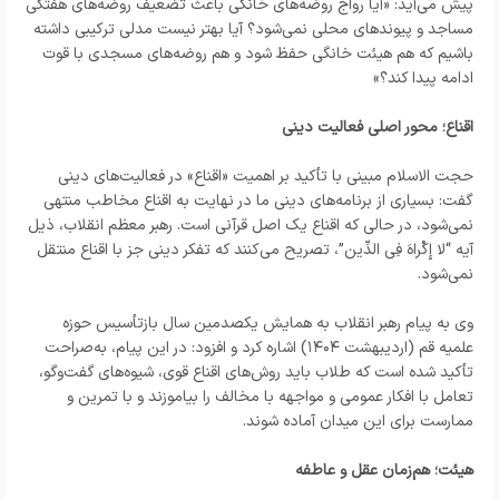
پیش می‌آید: «آیا رواج روضه‌های خانگی باعث تضعیف روضه‌های هفتگی
مساجد و پیوندهای محلی نمی‌شود؟ آیا بهتر نیست مدلی ترکیبی داشته
باشیم که هم هیئت خانگی حفظ شود و هم روضه‌های مسجدی با قوت
ادامه پیدا کند؟»
اقناع؛ محور اصلی فعالیت دینی
حجت الاسلام مبینی با تأکید بر اهمیت «اقناع» در فعالیت‌های دینی
گفت: بسیاری از برنامه‌های دینی ما در نهایت به اقناع مخاطب منتهی
نمی‌شود، در حالی که اقناع یک اصل قرآنی است. رهبر معظم انقلاب، ذیل
آیه “لا إِکْراهَ فِی الدِّین”، تصریح می‌کنند که تفکر دینی جز با اقناع منتقل
نمی‌شود.
وی به پیام رهبر انقلاب به همایش یکصدمین سال بازتأسیس حوزه
علمیه قم (اردیبهشت ۱۴۰۴) اشاره کرد و افزود: در این پیام، به‌صراحت
تأکید شده است که طلاب باید روش‌های اقناع قوی، شیوه‌های گفت‌وگو،
تعامل با افکار عمومی و مواجهه با مخالف را بیاموزند و با تمرین و
ممارست برای این میدان آماده شوند.
هیئت؛ هم‌زمان عقل و عاطفه