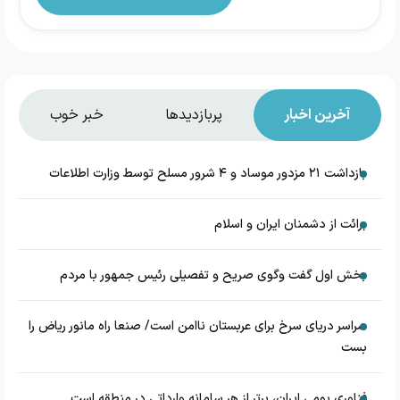
آخرین اخبار
پربازدیدها
خبر خوب
بازداشت ۲۱ مزدور موساد و ۴ شرور مسلح توسط وزارت اطلاعات
برائت از دشمنان ایران و اسلام
بخش اول گفت وگوی صریح و تفصیلی رئیس جمهور با مردم
سراسر دریای سرخ برای عربستان ناامن است/ صنعا راه مانور ریاض را
بست
فناوری بومی ایران، برتر از هر سامانه وارداتی در منطقه است