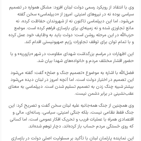
وی با انتقاد از رویکرد رسمی دولت لبنان افزود: مشکل همواره در تصمیم
سیاسی بوده نه در نیروهای امنیتی. امروز از «دیپلماسی» سخن گفته
می‌شود، اما این دیپلماسی تاکنون نه از شهروندان حفاظت کرده، نه
مانع تجاوزی شده و نه زمینه‌ای برای بازسازی فراهم کرده است. موضع
حزب‌الله در این مرحله روشن است؛ دولت باید به وظایف خود عمل کرده
و با تمام توان برای توقف تجاوزات رژیم صهیونیستی اقدام کند.
این اظهارات در مراسم بزرگداشت شهدای مقاومت در شهر «بازوریه» و با
حضور اقشار مختلف مردم و خانواده‌های شهدا بیان شد.
فضل‌الله با اشاره به موضوع «تصمیم جنگ و صلح» گفت: گفته می‌شود
این تصمیم در اختیار دولت است، اما آنچه امروز در لبنان دیده می‌شود
بیشتر شبیه چنگ زدن به تصمیم تسلیم شدن است. دیپلماسی به معنای
عقب‌نشینی در برابر دشمن نیست.
وی همچنین از جنگ همه‌جانبه علیه لبنان سخن گفت و تصریح کرد: این
جنگ فقط نظامی نیست، بلکه جنگی امنیتی، سیاسی، رسانه‌ای، مالی و
اقتصادی همراه با عملیات فریب و تحریک افکار عمومی است، اما کسانی
که روی خستگی مردم حساب باز کرده‌اند، دچار توهم شده‌اند.
این نماینده پارلمان لبنان با تأکید بر مسئولیت اصلی دولت در بازسازی