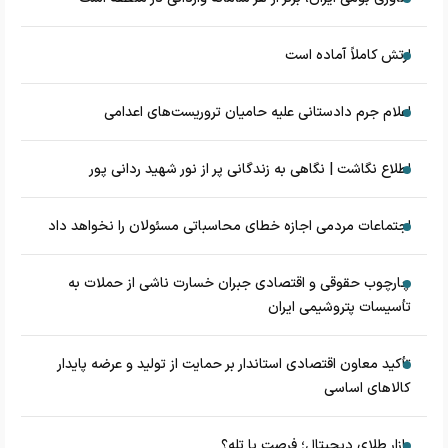
ارتش کاملاً آماده است
اعلام جرم دادستانی علیه حامیان تروریست‌های اعدامی
اطلاع نگاشت | نگاهی به زندگانی پر از نور شهید ردانی پور
اجتماعات مردمی اجازه خطای محاسباتی مسئولان را نخواهد داد
چارچوب حقوقی و اقتصادی جبران خسارت ناشی از حملات به
تأسیسات پتروشیمی ایران
تأکید معاون اقتصادی استاندار بر حمایت از تولید و عرضه پایدار
کالاهای اساسی
بازار طلای دیجیتال؛ فرصت یا تله؟