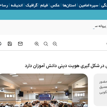
گی
سیره امامین
استان‌ها
عکس
فیلم
گرافیک
اندیشه
رسا+
روانه ساخت از ابتدای سال
در شکل گیری هویت دینی دانش آموزان دارد
حضور
عمیق
خگویی