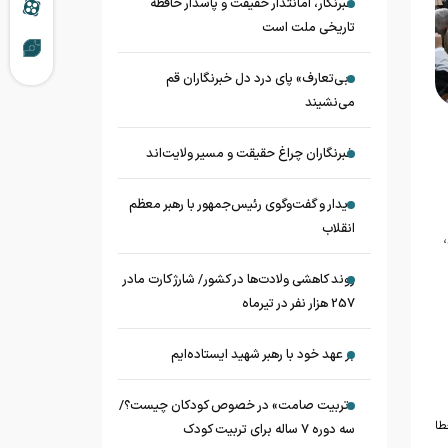
خبرنگار، امانتدار حقیقت و پاسدار حافظه
تاریخی ملت است
«بی‌تعارف» پای درد دل خبرنگاران قم
می‌نشیند
خبرنگاران چراغ حقیقت و مسیر ولایت‌اند
دیدار و گفت‌وگوی رئیس‌جمهور با رهبر معظم
انقلاب
روند کاهشی ولادت‌ها در کشور/ شارژ کارت مادر
257 هزار نفر در تیرماه
بر عهد خود با رهبر شهید ایستاده‌ایم
«تربیت صامت» در خصوص کودکان چیست؟/
طا
سه دوره ۷ ساله برای تربیت کودک