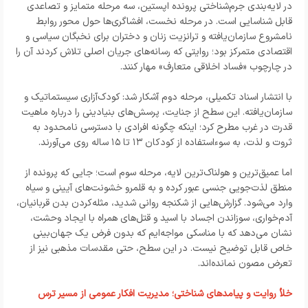
در لایه‌بندی جرم‌شناختی پرونده اپستین، سه مرحله متمایز و تصاعدی
قابل شناسایی است. در مرحله نخست، افشاگری‌ها حول محور روابط
نامشروع سازمان‌یافته و ترانزیت زنان و دختران برای نخبگان سیاسی و
اقتصادی متمرکز بود؛ روایتی که رسانه‌های جریان اصلی تلاش کردند آن را
در چارچوب «فساد اخلاقی متعارف» مهار کنند.
با انتشار اسناد تکمیلی، مرحله دوم آشکار شد: کودک‌آزاری سیستماتیک و
سازمان‌یافته. این سطح از جنایت، پرسش‌های بنیادینی را درباره ماهیت
قدرت در غرب مطرح کرد؛ اینکه چگونه افرادی با دسترسی نامحدود به
ثروت و لذت، به سوءاستفاده از کودکان ۱۳ تا ۱۵ ساله روی می‌آورند.
اما عمیق‌ترین و هولناک‌ترین لایه، مرحله سوم است؛ جایی که پرونده از
منطق لذت‌جویی جنسی عبور کرده و به قلمرو خشونت‌های آیینی و سیاه
وارد می‌شود. گزارش‌هایی از شکنجه روانی شدید، مثله‌کردن بدن قربانیان،
آدم‌خواری، سوزاندن اجساد با اسید و قتل‌های همراه با ایجاد وحشت،
نشان می‌دهد که با مناسکی مواجه‌ایم که بدون فرض یک جهان‌بینی
خاص قابل توضیح نیست. در این سطح، حتی مقدسات مذهبی نیز از
تعرض مصون نمانده‌اند.
خلأ روایت و پیامدهای شناختی؛ مدیریت افکار عمومی از مسیر ترس