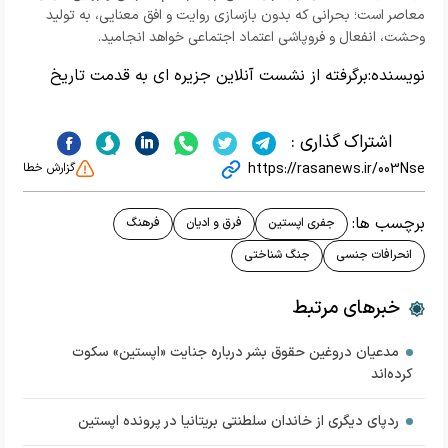
معاصر است؛ بحرانی که بدون بازسازی روایت و افق معنایی، به تولید
وحشت، انفعال و فروپاشی اعتماد اجتماعی خواهد انجامید.
نویسنده:
برگرفته از نشست آنلاین جزیره ای به قدمت تاریخ
اشتراک گذاری :
https://rasanews.ir/003Nse
گزارش خطا
برچسب ها:
جفری اپستین
فرق و ادیان
فرهنگ
انحرافات جنسی
جنگ شناختی
خبرهای مرتبط
مدعیان دروغین حقوق بشر درباره جنایت «اپستین» سکوت
کرده‌اند
ردپای دیگری از خاندان سلطنتی بریتانیا در پرونده اپستین