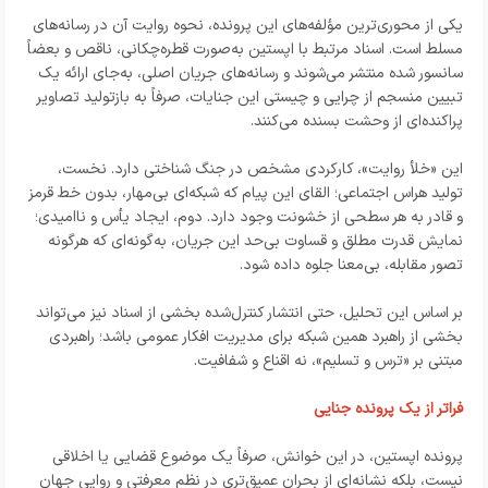
یکی از محوری‌ترین مؤلفه‌های این پرونده، نحوه روایت آن در رسانه‌های
مسلط است. اسناد مرتبط با اپستین به‌صورت قطره‌چکانی، ناقص و بعضاً
سانسور شده منتشر می‌شوند و رسانه‌های جریان اصلی، به‌جای ارائه یک
تبیین منسجم از چرایی و چیستی این جنایات، صرفاً به بازتولید تصاویر
پراکنده‌ای از وحشت بسنده می‌کنند.
این «خلأ روایت»، کارکردی مشخص در جنگ شناختی دارد. نخست،
تولید هراس اجتماعی؛ القای این پیام که شبکه‌ای بی‌مهار، بدون خط قرمز
و قادر به هر سطحی از خشونت وجود دارد. دوم، ایجاد یأس و ناامیدی؛
نمایش قدرت مطلق و قساوت بی‌حد این جریان، به‌گونه‌ای که هرگونه
تصور مقابله، بی‌معنا جلوه داده شود.
بر اساس این تحلیل، حتی انتشار کنترل‌شده بخشی از اسناد نیز می‌تواند
بخشی از راهبرد همین شبکه برای مدیریت افکار عمومی باشد؛ راهبردی
مبتنی بر «ترس و تسلیم»، نه اقناع و شفافیت.
فراتر از یک پرونده جنایی
پرونده اپستین، در این خوانش، صرفاً یک موضوع قضایی یا اخلاقی
نیست، بلکه نشانه‌ای از بحران عمیق‌تری در نظم معرفتی و روایی جهان