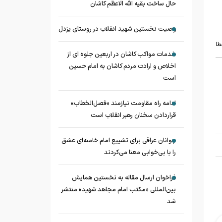
حال ساخت بقیه الله الاعظم کاشان
وصیت نخستین شهید انقلاب در روستای یزدل
طا
خدمات مواکب کاشان در اربعین جلوه ای از
اخلاص و ارادت مردم کاشان به امام حسین
است
ادامه راه مقاومت نیازمند «فصل‌الخطاب»
قراردادن سخنان رهبر انقلاب است
جوانان عراقی برای تشییع امام خامنه‌ای عشق
را با بی‌خوابی معنا می‌کردند
فراخوان ارسال مقاله به نخستین همایش
بین‌المللی «مکتب امام مجاهد شهید» منتشر
شد