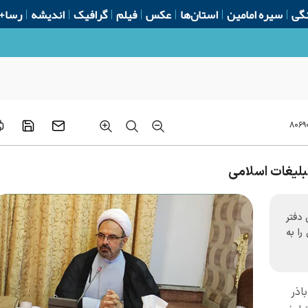
گی
سیره امامین
استان‌ها
عکس
فیلم
گرافیک
اندیشه
رسا+
۸۰۶۹
بلیغات اسلامی
دفتر
ا به
باذر