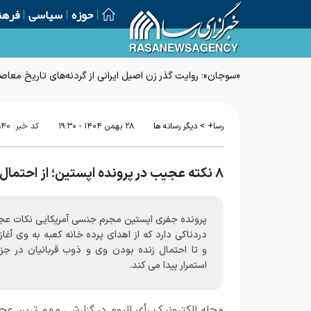
حوزه
سیاسی
فرهن
«سوجان»؛ روایت گذر زن اصیل ایرانی از گردنه‌های تاریخ معاص
>
رسا+
دیگر رسانه ها
۲۸ بهمن ۱۴۰۴ - ۱۹:۳۰
کد خبر:
۹۴۰
۸ نکته عجیب در پرونده اپستین؛ از احتمال زنده بودن تا ذوب پیکر قربانیان
پرونده جفری اپستین مجرم جنسی آمریکایی نکات عج
دردناکی دارد که از اهدای پرده خانه کعبه به وی آغا
و تا احتمال زنده بودن وی و ذوب قربانیان در جزیر
استمرار پیدا می کند.
مجله الکترونیک رأی الیوم در گزارشی مهم ترین عج