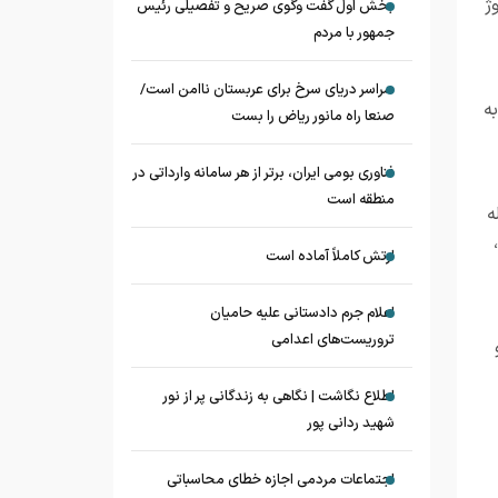
ژ
بخش اول گفت وگوی صریح و تفصیلی رئیس
جمهور با مردم
سراسر دریای سرخ برای عربستان ناامن است/
ه
صنعا راه مانور ریاض را بست
فناوری بومی ایران، برتر از هر سامانه وارداتی در
منطقه است
ه
ارتش کاملاً آماده است
اعلام جرم دادستانی علیه حامیان
تروریست‌های اعدامی
اطلاع نگاشت | نگاهی به زندگانی پر از نور
شهید ردانی پور
اجتماعات مردمی اجازه خطای محاسباتی