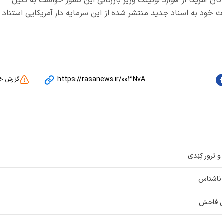
آمریکا از هوارد لوتینک وزیر بازرگانی این کشور خواست به دلیل
ت خود به اسناد جدید منتشر شده از این سرمایه دار آمریکایی استناد
https://rasanews.ir/003NvA
گزارش خ
 ترور کِنِدی
 ناشناس
نی فاحش