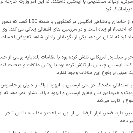
همسرش، ارتباط مستقیمی با اپستین داشتند، که این امر وزارت خارجه نرو
دیپلماتیک کرد.
۴.خانم ویکتوریا هروی، دوست سابق شاهزاده اندرو از خاندان پادشاهی انگلیس در گفتگویی با شبکه LBC گفت که تصور
که احتمالا او زنده است و در سرزمین های اشغالی زندگی می کند. وی ب
ناد کرد که نشان می‌دهد یکی از نگهبانان زندان شاهد تعویض اجساد،
ر و میلیاردر آمریکایی تلاش کرده بود با مقامات بلندپایه روسی از جمل
ر کند. اپستین چندین بار تلاش کرده بود با پوتین ملاقات و صحبت کند،
کا مبنی بر وقوع این ملاقات وجود ندارد.
در استدلالی مضحک دوستی اپستین با ایهود باراک را دلیلی بر جاسوس
دیک و غیرعادی بین جفری اپستین و ایهود باراک، نشان نمی‌دهد که او
وع را ثابت می‌کند.
ین دارد، ضمن ابراز نارضایتی از این شباهت و مقایسه با این تاجر
ر دهد.