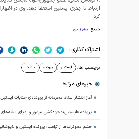
۸.توماس مسی، عضو جمهوری‌خواه مجلس نمایندگان 
ارتباط با جفری اپستین استعفا دهد. وی در اظهارا
کرد.
منبع:
مشرق نیوز
اشتراک گذاری :
برچسب ها:
اپستین
پرونده
جنایت
خبرهای مرتبط
آغاز انتشار اسناد محرمانه‌ از پرونده‌ی جنایات اپستین و
پرونده «اپستین»؛ خودکشی مرموز و ردپای سایه‌های
خشم دموکرات‌ها از ترامپ؛ پرونده اپستین و لاپوشا