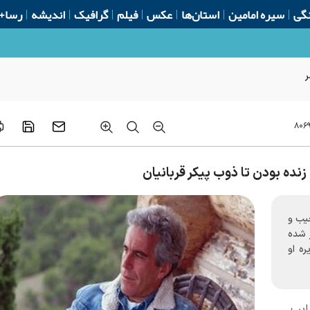
گی
سیره امامین
استان‌ها
عکس
فیلم
گرافیک
اندیشه
رسا+
ر
۸۰۶
یب و
ز شده
ه او
ایب