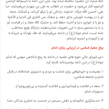
خط مبارک آن حضرت نگاشته شده بود. متن این نامه با «بسم‌الله الرحمن
الرحیم» آغاز می‌شود و حضرت در خطاب به علی بن مهزیار می‌فرمایند: «یا
علی، أحسن الله جزاک؛ خداوند پاداش تو را نیکو گرداند، و أسکنک جنته؛
تو را در بهشت خویش جای دهد، و منعک من الخزی فی الدنیا و الآخرة؛
و تو را از خواری دنیا و آخرت حفظ کند، و حشرک الله معنا؛ و در قیامت تو
را با ما محشور سازد.» این تعبیرات نشان‌دهنده جایگاه رفیع مخاطب
نامه است، امام جواد(ع) در ادامه می‌فرمایند که «قد بلوتک و خبرتک»؛
تو را آزموده و تجربه کرده‌ام.
پنج معیار اساسی در ارزیابی یاران امام
دبیر شورای عالی حوزه های علمیه در ادامه به پنج شاخص مهمی که امام
جواد(ع) در این نامه برشمرده‌اند اشاره کرد:
۱. نصیحت و خیرخواهی برای امامت و مردم و دلسوزی صادقانه در قبال
امام و جامعه اسلامی؛
۲. سعه در اطاعت و فرمانبرداری و اطاعت گسترده و بی‌چون‌وچرا از
دستورات امام؛
۳. خدمتگزاری خالصانه و تلاش مستمر در خدمت به امام و بندگان خدا؛