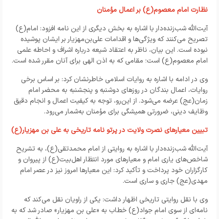
نظارت امام معصوم(ع) بر اعمال مؤمنان
آیت‌الله شب‌زنده‌دار با اشاره به بخش دیگری از این نامه افزود: امام(ع)
تصریح می‌کنند که ویژگی‌ها و اقدامات علی‌بن‌مهزیار بر ایشان پوشیده
نبوده است. این بیان، ناظر به اعتقاد شیعه درباره اشراف و احاطه علمی
امام معصوم(ع) است؛ مقامی که به اذن الهی برای آنان مقرر شده است.
وی در ادامه با اشاره به روایات اسلامی خاطرنشان کرد: بر اساس برخی
روایات، اعمال بندگان در روزهای دوشنبه و پنجشنبه به محضر امام
زمان(عج) عرضه می‌شود. از این‌رو، توجه به کیفیت اعمال و انجام دقیق
وظایف دینی، ضرورتی همیشگی برای مؤمنان به‌شمار می‌رود.
تبیین معیارهای نصرت ولایت در پرتو نامه تاریخی به علی بن مهزیار(ع)
آیت‌الله شب‌زنده‌دار با اشاره به روایتی از امام محمدتقی(ع)، به تشریح
شاخص‌های یاری امام و معیارهای مورد انتظار اهل‌بیت(ع) از پیروان و
کارگزاران خود پرداخت و تأکید کرد: این معیارها امروز نیز در عصر امام
مهدی(عج) جاری و ساری است.
وی با نقل روایتی تاریخی اظهار داشت: یکی از راویان نقل می‌کند که
نامه‌ای از سوی امام جواد(ع) خطاب به «علی بن مهزیار» صادر شد که به