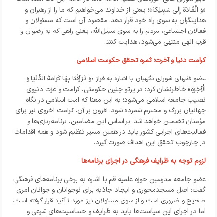
«وَ الْقَادَةِ إِلَی سَبِیلِکَ»؛ یعنی از خداوند می‌خواهیم که ما را از رهبران و
هدایتگران به سوی راه خود قرار دهد. مقصود آن است که مسئولان و
فعالان اجتماعی، مردم را به سوی سبیل‌الله، یعنی راهی که به رضوان و
قرب الهی منتهی می‌شود، هدایت کنند.
کرامت دنیا و آخرت؛ ثمره تحقق حکومت اسلامی
عضو فقهای شورای نگهبان با اشاره به فراز «وَ تَرْزُقْنَا بِهَا کَرَامَةَ الدُّنْیَا وَ
الْآخِرَةِ» خاطرنشان کرد: در پرتو چنین حکومتی، کرامت و عزت دنیوی
نصیب جامعه اسلامی می‌شود؛ به این معنا که امت اسلامی در نگاه
جهانیان بزرگ و محترم شمرده شود. افزون بر آن، کرامت اخروی نیز برای
مؤمنان تضمین خواهد شد. بر اساس این مضامین، برنامه‌ریزی‌ها و
فعالیت‌های اجرایی کشور باید در همین مسیر تنظیم شود و همه اقدامات
در چارچوب تحقق این اهداف صورت گیرد.
لزوم توجه به ظرایف فرهنگی در اجرای برنامه‌ها
عضو جامعه مدرسین حوزه علمیه قم با اشاره به برخی برنامه‌های فرهنگی،
گفت: اصل مسجدمحوری و ایجاد جاذبه برای نوجوانان و جوانان امری
صحیح و ضروری است و از سوی مسئولان نیز مورد تأکید قرار گرفته است،
اما در اجرای این سیاست‌ها باید به ظرایف و حساسیت‌های شرعی و