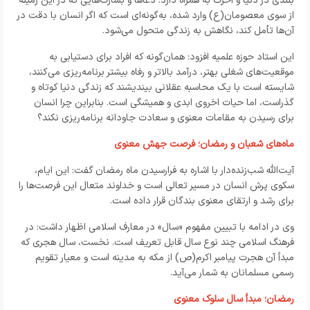
بلندی در دنیا و آخرت به همراه دارد. دعاها و بشارت‌هایی که در این زمینه
از سوی معصومان(ع) وارد شده، به‌گونه‌ای است که اگر انسان با دقت در
آن‌ها تأمل کند، نگاهش به زندگی متحول می‌شود.
این استاد حوزه علمیه افزود: همان‌گونه که افراد برای دستیابی به
موقعیت‌های شغلی بهتر، درآمد بالاتر و رفاه بیشتر برنامه‌ریزی می‌کنند،
شایسته است با یک محاسبه عقلانی بیندیشند که زندگی دنیا کوتاه و
گذراست، اما حیات اخروی ابدی و همیشگی است. بنابراین چرا انسان
برای رسیدن به مقامات معنوی و سعادت جاودانه برنامه‌ریزی نکند؟
ماه‌های شعبان و رمضان؛ فرصت جهش معنوی
آیت‌الله شب‌زنده‌دار با اشاره به فرارسیدن ماه‌ رمضان گفت: این ایام،
سکوی پرش انسان در مسیر تعالی است و خداوند متعال این فرصت‌ها را
برای رشد و ارتقای معنوی بندگان قرار داده است.
وی در ادامه با تبیین مفهوم «سال» در معارف اسلامی اظهار داشت: در
فرهنگ اسلامی چند نوع سال قابل تعریف است. نخست، سال هجری که
مبدأ آن هجرت پیامبر اکرم(ص) از مکه به مدینه است و معیار تقویم
رسمی مسلمانان به شمار می‌آید.
رمضان؛ مبدأ سال سلوک معنوی