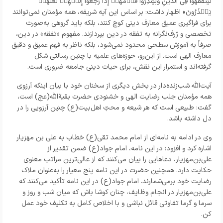
لِّیَتَفَقَّهُواْ فِی
ٱ
لدِّینِ وَلِیُنذِرُواْ قَو
مَهُم
إِذَا رَجَعُو
اْ إِلَی
هِم
لَعَلَّهُم
یَح
ذَرُونَ» اظهار داشت: بر اساس این آیه شریفه، همه مؤمنان نمی‌توانند
برای فراگیری عمیق معارف دینی کوچ کنند، بلکه باید گروهی به‌صورت
تخصصی و ژرف‌نگرانه به تفقه در دین بپردازند. مفهوم «تفقه» در دین،
صرفاً به آموزش سطحی محدود نمی‌شود، بلکه ناظر به فهم عمیق و دقیق
معارف الهی است. از این‌رو، حوزه‌های علمیه با چنین رسالتی شکل
گرفته‌اند و استمرار این نقش، برای حیات دینی جامعه ضروری است.
آیت‌الله شب‌زنده‌دار در بخش دیگری از سخنان خود با بیان اینکه آرزوی
همه مؤمنان جلب رضایت الهی و خشنودی حضرت بقیةالله(عج) است،
گفت: طبیعی است که هر شیعه و محبّ اهل‌بیت(ع) چنین آرزویی را در
دل داشته باشد.
وی در ادامه به نامه‌ای از امام محمد تقی(ع) خطاب به علی بن مهزیار
اشاره کرد و افزود: در این نامه، امام جواد(ع) ضمن تقدیر از
علی‌بن‌مهزیار، دعاهایی را بیان می‌کنند که از عالی‌ترین مراتب معنوی
حکایت دارد. همچنین حضرت در این نامه پنج معیار را به‌عنوان ملاک
رضایت خود برمی‌شمارند. امام جواد(ع) در این نامه تأکید می‌کنند که
علی‌بن‌مهزیار در انجام وظایف، چنان کوشا باش که میان شب و روز و
سرما و گرما تفاوتی قائل نباشی و با اخلاص کامل به تکلیف خود عمل
کن.