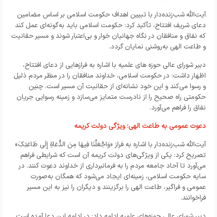
آیت‌الله شب‌زنده‌دار با تبیین اهداف حکومت اسلامی بر اساس مضامین
دعای شریف افتتاح، تأکید کرد: حکومت اسلامی باید به‌گونه‌ای عمل کند
که نفاق و منافقان در نگاه جهانیان خوار و بی‌اعتبار شوند و مسیر حقانیت
و طاعت الهی به‌روشنی نمایان گردد.
دبیر شورای عالی حوزه های علمیه با اشاره به فرازهایی از دعای افتتاح،
اظهار داشت: در حکومت اسلامی، خداوند منافقان را در منظر مردم ذلیل
و رسوا می‌کند و این خود نشانه‌ای از حقانیت آن مسیر است. چنین
حکومتی راه صحیح را از نادرست متمایز می‌سازد و زمینه رسوایی جریان
نفاق را فراهم می‌آورد.
دعوت عمومی به طاعت الهی؛ ویژگی دولت کریمه
آیت‌الله شب‌زنده‌دار با اشاره به فراز «وَاجْعَلْنَا فِیهَا مِنَ الدُّعَاةِ إِلَی طَاعَتِکَ»
تصریح کرد: یکی از ویژگی‌های دولت کریمه آن است که شرایطی فراهم
می‌آورد تا آحاد جامعه مردم را به فرمانبرداری از خداوند دعوت کنند. در
سایه حکومت اسلامی، زمینه‌ای ایجاد می‌شود که همگان به‌صورت
عمومی و فراگیر، طاعت الهی را برگزینند و دیگران را نیز به این مسیر
فراخوانند.
دبیر شورای عالی حوزه‌های علمیه ادامه داد: در ادامه این دعا آمده است