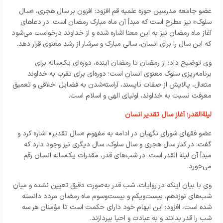
عضو جامعه مدرسین حوزه علمیه قم افزود: افزون بر سال هجری، «سال
سلوک» نیز مطرح است که مبدأ آن ماه مبارک رمضان است. در دعاهای
آغاز ماه رمضان نیز به این معنا اشاره شده و از خداوند درخواست می‌شود
که این سال را برای انسان، سالی مبارک و سرشار از رشد معنوی قرار دهد.
وی توضیح داد: از رمضان تا رمضان آینده، دوره‌ای یک‌ساله برای
برنامه‌ریزی سلوک معنوی انسان است؛ دوره‌ای برای تقرب به خداوند
متعال، پالایش از صفات ناپسند، آراسته‌شدن به فضایل اخلاقی و تعمیق
معرفت نسبت به خداوند، اولیای الهی و اسلام است.
لیلةالقدر؛ آغاز سال تقدیر انسان
عضو فقهای شورای نگهبان در ادامه به مفهوم «سال تقدیر» اشاره کرد و
گفت: در کنار سال هجری و سال سلوک، سال دیگری نیز وجود دارد که
مبدأ آن لیلة القدر است. در شب‌های قدر، مقدرات یک‌ساله انسان رقم
می‌خورد.
وی با بیان اینکه در روایات، شب قدر به‌صورت دقیق تعیین نشده و میان
شب‌های نوزدهم، بیست‌ویکم و بیست‌وسوم ماه رمضان مردد دانسته
شده است، افزود: این ابهام خود دارای حکمت است تا مؤمنان هر سه
شب را قدر بدانند و به عبادت و احیا بپردازند.