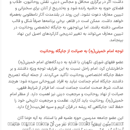
داشت: اگر در برگزاری محافل و مجالس دینی، نقش روحانیون، طلاب و
فضلای حوزه به حاشیه رانده شود و به‌تدریج از آنان برای سخنرانی و
تبیین معارف دعوت نشود، این روند در بلندمدت آثار نامطلوبی به‌همراه
خواهد داشت. ممکن است در ظاهر، برخی برنامه‌ها صرفاً شکل و قالب
مناسبی داشته باشند، اما بی‌توجهی به جایگاه تخصصی روحانیت در
تبیین معارف می‌تواند به تغییر تدریجی کارکردهای اصیل این نهاد
بینجامد.
توجه امام خمینی(ره) به صیانت از جایگاه روحانیت
عضو فقهای شورای نگهبان با اشاره به دیدگاه‌های امام خمینی(ره)
خاطرنشان کرد: امام راحل نسبت به این ظرایف توجه ویژه داشتند و بر
حفظ جایگاه اختصاصی روحانیت تأکید می‌کردند. از جمله اینکه تصریح
داشتند جایگاه امام جماعت نباید به افراد غیرروحانی سپرده شود؛ هرچند
عدالت، شرط صحت امامت جماعت است، اما فراتر از شرایط فقهی،
صیانت از نهاد روحانیت و مرجعیت دینی نیز اهمیت دارد. از منظر امام
خمینی(ره)، روحانیت باید کارکرد، عظمت و مرجعیت تاریخی خود را
حفظ کند؛ جایگاهی که ریشه در قرآن کریم و سیره اهل‌بیت(ع) دارد.
این عضو جامعه مدرسین حوزه علمیه قم با استناد به آیه «وَمَا کَانَ
ٱ
ل
مُؤ
مِنُونَ لِیَنفِرُواْ کَآفَّة
فَلَو
لَا نَفَرَ مِن کُلِّ فِر
قَة
مِّن
هُم
طَآئِفَة