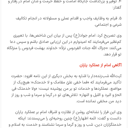
۴. توقیر و بزرگداشت جایگاه امامت و حفظ حرمت و شأن امام در رفتار و
گفتار؛
۵. قیام به وظایف واجب و اقدام عملی و مسئولانه در انجام تکالیف
شرعی و اجتماعی.
وی تصریح کرد: امام جواد(ع) پس از بیان این شاخص‌ها، با تعبیری
کم‌نظیر می‌فرمایند که امیدوارم در این ارزیابی صادق باشم و سپس دعا
می‌کنند: «جزاک الله جنات الفردوس نزلاً»؛ خداوند بهشت فردوس را منزلگاه
تو قرار دهد.
آگاهی امام از عملکرد یاران
آیت‌الله شب‌زنده‌دار با اشاره به بخش دیگری از این نامه افزود: حضرت
تأکید می‌فرمایند که «فما خفی علیّ مقامک و لا خدمتک»؛ هیچ‌یک از
مواضع، عملکردها و خدمات تو بر من پوشیده نیست؛ «ولا خدمتک فی
الحرّ و البرد و اللیل و النهار»؛ تلاش‌های تو در گرما و سرما و شب و روز از
دید من مخفی نمانده است.
وی این فراز را نشانه‌ای روشن از نظارت و اشراف امام بر عملکرد یاران
دانست و گفت: ائمه اطهار(ع) چنین روحیه‌ای را می‌پسندند؛ اینکه
خدمتگزاران دین، شب و روز و گرما و سرما نشناسند و خدمت به اسلام و