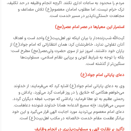
مردم را محدود به ساعات اداری نکنند. اگرچه انجام وظیفه در حد تکلیف،
ترک حرام نیست، اما مطلوب امامان معصوم(ع) تلاش مضاعف و
مجاهدت خستگی‌ناپذیر در مسیر خدمت است.
استمرار این معیارها در عصر امام عصر(عج)
آیت‌الله شب‌زنده‌دار با بیان اینکه نور اهل‌بیت(ع) واحد است و اهداف
آنان تفاوتی ندارد، خاطرنشان کرد: همان انتظاراتی که امام جواد(ع) از
یاران خود داشتند، امروز نیز از سوی حضرت ولی‌عصر(عج) مطرح است؛
بلکه با توجه به شرایط کنونی و برپایی نظام اسلامی، مسئولیت‌ها
سنگین‌تر از گذشته است.
دعای پایانی امام جواد(ع)
وی به دعای پایانی امام جواد(ع) اشاره کرد که می‌فرمایند: از خداوند
می‌خواهم هنگامی که خلایق را در روز قیامت گرد می‌آورد، پاداش و
رحمتی عظیم به تو عطا فرماید؛ پاداشی که موجب غبطه دیگران گردد.
سپس می‌افزایند: «إنه سمیع الدعاء»؛ همانا خداوند شنونده دعاهاست.
دعای امام معصوم بی‌تردید مورد اجابت الهی قرار می‌گیرد و این خود
بیانگر عظمت مقام خدمت خالصانه در مکتب اهل‌بیت(ع) است.
تأکید بر نظارت الهی و مسئولیت‌پذیری در انجام وظایف