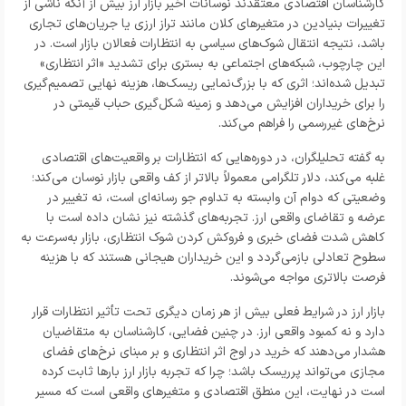
کارشناسان اقتصادی معتقدند نوسانات اخیر بازار ارز بیش از آنکه ناشی از
تغییرات بنیادین در متغیرهای کلان مانند تراز ارزی یا جریان‌های تجاری
باشد، نتیجه انتقال شوک‌های سیاسی به انتظارات فعالان بازار است. در
این چارچوب، شبکه‌های اجتماعی به بستری برای تشدید «اثر انتظاری»
تبدیل شده‌اند؛ اثری که با بزرگ‌نمایی ریسک‌ها، هزینه نهایی تصمیم‌گیری
را برای خریداران افزایش می‌دهد و زمینه شکل‌گیری حباب قیمتی در
نرخ‌های غیررسمی را فراهم می‌کند.
به گفته تحلیلگران، در دوره‌هایی که انتظارات بر واقعیت‌های اقتصادی
غلبه می‌کند، دلار تلگرامی معمولاً بالاتر از کف واقعی بازار نوسان می‌کند؛
وضعیتی که دوام آن وابسته به تداوم جو رسانه‌ای است، نه تغییر در
عرضه و تقاضای واقعی ارز. تجربه‌های گذشته نیز نشان داده است با
کاهش شدت فضای خبری و فروکش کردن شوک انتظاری، بازار به‌سرعت به
سطوح تعادلی بازمی‌گردد و این خریداران هیجانی هستند که با هزینه
فرصت بالاتری مواجه می‌شوند.
بازار ارز در شرایط فعلی بیش از هر زمان دیگری تحت تأثیر انتظارات قرار
دارد و نه کمبود واقعی ارز. در چنین فضایی، کارشناسان به متقاضیان
هشدار می‌دهند که خرید در اوج اثر انتظاری و بر مبنای نرخ‌های فضای
مجازی می‌تواند پرریسک باشد؛ چرا که تجربه بازار ارز بارها ثابت کرده
است در نهایت، این منطق اقتصادی و متغیرهای واقعی است که مسیر