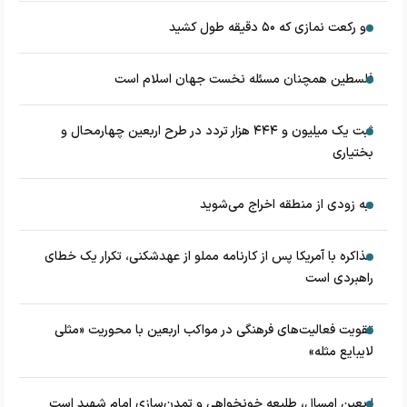
دو رکعت نمازی که ۵۰ دقیقه طول کشید
فلسطین همچنان مسئله نخست جهان اسلام است
ثبت یک میلیون و ۴۴۴ هزار تردد در طرح اربعین چهارمحال و
بختیاری
به زودی از منطقه اخراج می‌شوید
مذاکره با آمریکا پس از کارنامه مملو از عهدشکنی، تکرار یک خطای
راهبردی است
تقویت فعالیت‌های فرهنگی در مواکب اربعین با محوریت «مثلی
لایبایع مثله»
اربعین امسال، طلیعه خونخواهی و تمدن‌سازی امام شهید است