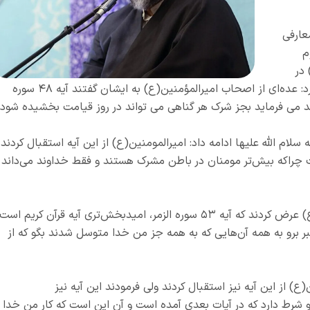
عارفی
م
 در
رابطه با آیات امیدبخش قرآن کریم اشاره و اظهار کرد: عده‌ای از اصحاب امیرالمؤمنین(ع) به ایشان گفتند آیه ۴۸ سوره
ند می فرماید بجز شرک هر گناهی می تواند در روز قیامت بخشیده شود.
الله علیها ادامه داد: امیرالمومنین(ع) از این آیه استقبال کردند
ت چراکه بیش‌تر مومنان در باطن مشرک هستند و فقط خداوند می‌داند
وی با اشاره به اینکه عده دیگری به امیرالمومنین(ع) عرض کردند که آیه ۵۳ سوره الزمر، امیدبخش‌تری آیه قرآن کریم است
مبر برو به همه آن‌هایی که به همه جز من خدا متوسل شدند بگو که از
 از این آیه نیز استقبال کردند ولی فرمودند این آیه نیز
دو شرط دارد که در آیات بعدی آمده است و آن این است که کار من خدا