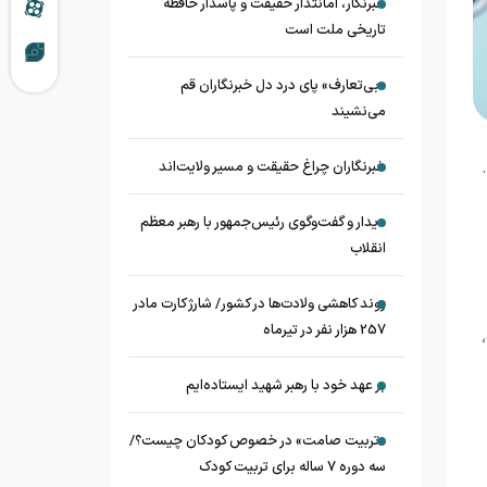
خبرنگار، امانتدار حقیقت و پاسدار حافظه
تاریخی ملت است
«بی‌تعارف» پای درد دل خبرنگاران قم
می‌نشیند
خبرنگاران چراغ حقیقت و مسیر ولایت‌اند
دیدار و گفت‌وگوی رئیس‌جمهور با رهبر معظم
انقلاب
روند کاهشی ولادت‌ها در کشور/ شارژ کارت مادر
257 هزار نفر در تیرماه
،
بر عهد خود با رهبر شهید ایستاده‌ایم
«تربیت صامت» در خصوص کودکان چیست؟/
سه دوره ۷ ساله برای تربیت کودک