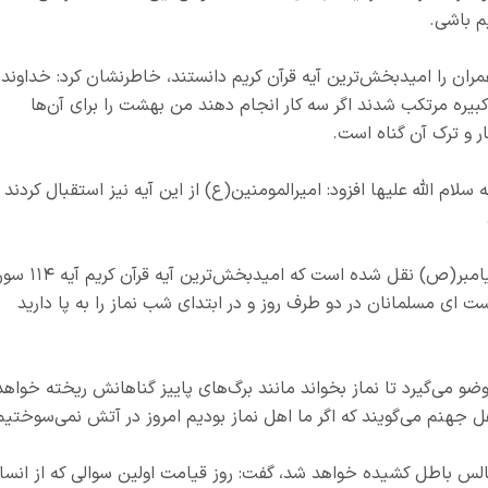
م باشی.
اینکه برخی دیگر آیه ۱۳۵ سوره آل عمران را امیدبخش‌ترین آیه قرآن کریم دانستند، خاطرنشان کرد: خداوند
کبیره مرتکب شدند اگر سه کار انجام دهند من بهشت را برای آن‌ها
 و ترک آن گناه است.
الله علیها افزود: امیرالمومنین(ع) از این آیه نیز استقبال کردند
وی با بیان اینکه سپس امیرالمومنین فرمودند از پیامبر(ص) نقل شده است که امیدبخش‌تر
ت ای مسلمانان در دو طرف روز و در ابتدای شب نماز را به پا دارید
ضو می‌گیرد تا نماز بخواند مانند برگ‌های پاییز گناهانش ریخته خواهد
 جهنم می‌گویند که اگر ما اهل نماز بودیم امروز در آتش نمی‌سوختیم
مجالس باطل کشیده خواهد شد، گفت: روز قیامت اولین سوالی که از انسا