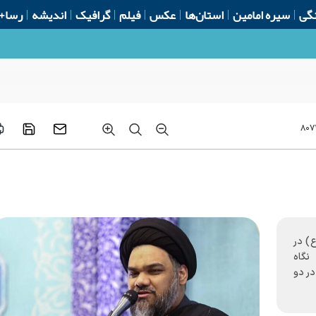
گی
سیره امامین
استان‌ها
عکس
فیلم
گرافیک
اندیشه
رسا+
۸۰۷۱
ع) در
نگاه
ماز در دو