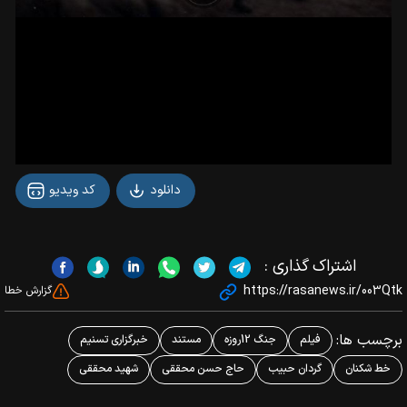
دانلود
کد ویدیو
اشتراک گذاری :
https://rasanews.ir/003Qtk
گزارش خطا
برچسب ها:
فیلم
جنگ 12روزه
مستند
خبرگزاری تسنیم
خط شکنان
گردان حبیب
حاج حسن محققی
شهید محققی