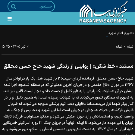
تشییع امام شهید، رفراندوم عملی ملت علیه عملیات روانی دشمن بود
>
فیلم
فیلم
۰۱ تير ۱۴۰۵ - ۱۵:۴۵
مستند «خط شکن» | روایتی از زندگی شهید حاج حسن محقق
شهید حاج حسن محقق ،فرمانده گردان حبیب؛ 2 بار شهید شد. یک بار در اواخر سال
1367 در دوران دفاع مقدس و در جریان آخرین عملیاتی که در منطقه شلمچه اجرا شد؛
ایشان در آن عملیات یک پایش را به طور کامل از دست داد و دچار ایست قلبی نیز شد.
به نحوی که همگان تصور می‌کردند که به شهادت رسیده است؛ به همین دلیل او را در
کنار پیکر شهدا قرار می‌دهند.اما دقایقی بعد، تیم پزشکی متوجه می‌شوند که ضربان
قلبش بازگشته و حیات همچنان در جریان است.اما این شهید زنده، پس از جنگ، به
واسطه تجربه و استعدادش وارد حوزه امنیتی می‌شود و مدتها مسئولیت قرارگاه ثارالله
تهران را نیز عهده دار می‌شود. تا اینکه، نهایتاً در جریان جنگ 12 روزه اسرائیلی-آمریکایی
علیه ایران در سال 1404، به دست شقی‌ترین دشمنان انسان و اسلام، ترور می‌شود و به