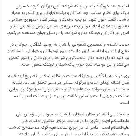
امام جمعه خرم‌آباد با بیان اینکه شهادت این بزرگان اگرچه خسارتی
بزرگ برای نظام اسلامی بود اما آثار و برکات فراوانی برای کشور به همراه
داشت، گفت: خون شهدا موجب استحکام بیشتر نظام جمهوری اسلامی،
تعمیق ریشه‌های انقلاب و تربیت نیروهای انسانی مؤمن و انقلابی شد و
امروز نیز آثار این فرهنگ ایثار و شهادت را در نسل جوان مشاهده می‌کنیم.
حجت‌الاسلام والمسلمین شاهرخی با اشاره به روحیه فداکاری جوانان در
دفاع از کشور و انقلاب، اظهار داشت: امروز نوجوانان و جوانانی را مشاهده
می‌کنیم که با روحیه ایثار، سخت‌ترین شرایط را برای دفاع از کشور تحمل
می‌کنند و این روحیه، ثمره خون پاک شهدا و فرهنگ عاشورا است.
وی در ادامه با تأکید بر جایگاه عدالت در نظام اسلامی تصریح‌کرد: اقامه
عدل نشانه ایمان است و هرگونه سستی در مسیر تحقق عدالت، نشانه
ضعف در ایمان خواهد بود فلسفه قیام حضرت ولی‌عصر(عج) نیز برپایی
عدالت در جهان است و اساس خلقت نیز بر عدل و عدالت استوار شده
است.
نماینده ولی‌فقیه در استان لرستان با اشاره به سیره امیرالمؤمنین علی
علیه‌السلام افزود: الگوی ما در عدالت، مولای متقیان حضرت علی
علیه‌السلام است؛ امامی که در اجرای عدالت هیچ‌گونه ملاحظه‌ای نداشت
و حتی دشمنانش نیز به قاطعیت او در اجرای عدالت اذعان داشتند.