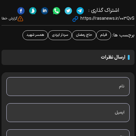
اشتراک گذاری :
https://rasanews.ir/003QvS
گزارش خطا
برچسب ها:
فیلم
حاج رمضان
سردار ایزدی
همسر شهید
ارسال نظرات