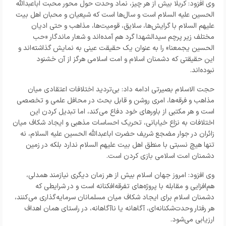
وی افزود: کربلا بیش از هر چیز، نماد وحدت حول محور محبت اباعبدالله
الحسین علیه السلام است و سال‌ها است که شیعیان و محبان اهل بیت
علیهم السلام با گرایش‌ها، سلایق، قومیت‌ها، مذاهب و حتی ادیان
مختلف زیر پرچم سیدالشهدا گرد هم آمده‌اند و شعار ماندگار «حب
الحسین یجمعنا» را به عنوان یک حقیقت عینی به نمایش گذاشته‌اند و
این حقیقتی که دشمنان اسلام و امت اسلامی هرگز از آن خشنود
نبوده‌اند.
حجت الاسلام بصیرتی ادامه داد: بی‌تردید اختلافات اعتقادی میان
مذاهب و فرقه‌ها، امری روشن و قابل بحث در محافل علمی و تخصصی
است و هر مکتبی از باور‌های خود دفاع می‌کند، اما تبدیل کردن این
اختلافات به نزاع خیابانی، تحریک احساسات مذهبی و ایجاد شکاف میان
زائران در جوار مضجع شریف حضرت اباعبدالله الحسین علیه السلام، نه
تنها هیچ نسبتی با منطق اهل بیت علیهم السلام ندارد بلکه در زمین
دشمنان امت اسلامی بازی کردن است.
وی افزود: امروز جهان اسلام بیش از هر زمان دیگری نیازمند همدلی،
هم‌افزایی و مقابله با پروژه‌های تفرقه‌افکنانه است و در شرایطی که
دشمنان اسلام برای ایجاد شکاف میان مسلمانان سرمایه‌گذاری می‌کنند،
هر رفتار وحدت‌شکنانه‌ای، آگاهانه یا ناآگاهانه، در راستای همان اهداف
ارزیابی می‌شود.