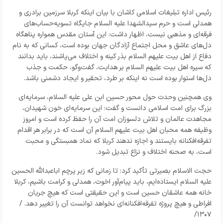
رئیس اداره تبلیغات اسلامی کاشان با بیان اینکه کربلا سرزمین برادری و
همدلی است و حرم سیدالشهدا علیه السلام جایگاه تسویه‌حساب‌های
فرقه‌ای و مذهبی نیست، اظهار داشت: این آستان مقدس همواره پناهگاه
دل‌های عاشق و محل اجتماع آزادگان جهان بوده است، کسانی که به نام
دفاع از اهل بیت علیهم السلام بذر کینه و اختلاف می‌پاشند، باید بدانند
که سیره اهل بیت علیهم السلام بر هدایت، گفت‌و‌گو، حکمت و جذب
دل‌ها استوار بوده است نه اینکه بر طرد، تحقیر و ایجاد دشمنی باشد.
وی همچنین وحدت حول محور حسین ابن علی علیه السلام، سرمایه‌ای
بزرگ برای امت اسلامی دانست و گفت: این سرمایه‌ای خون شهیدان،
مجاهدت عالمان و تلاش دلسوزان امت آن را حفظ کرده است و امروز
وظیفه همه محبان اهل بیت علیهم السلام آن است که در برابر هر اقدام
تفرقه‌افکنانه بایستند و اجازه ندهند کربلا که نماد همبستگی و محبت
است، به صحنه اختلاف و نزاع تبدیل شود.
حجت الاسلام بصیرتی تأکید کرد: تا زمانی که زیر پرچم اباعبدالله الحسین
علیه السلام ایستاده‌ایم، باید پیام‌آور اخوت، همدلی و کرامت باشیم، کربلا
خانه همه عاشقان حسین است و این حقیقتی است که هیچ جریان
افراطی و هیچ پروژه تفرقه‌افکنانه‌ای نخواهد توانست آن را تغییر دهد. /
۱۳۰۷/