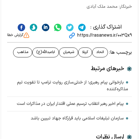
خبرنگار: محمد ملک آبادی
اشتراک گذاری :
https://rasanews.ir/003Qx9
گزارش خطا
برچسب ها:
اتحاد
کربلا
شیعیان
اباعبدالله(ع)
مذاهب
خبرهای مرتبط
بازخوانی پیام رهبری؛ از خنثی‌سازی روایت ترامپ تا تقویت تیم
مذاکره‌کننده
پیام اخیر رهبر انقلاب ترسیم عملی اقتدار ایران در مذاکرات است
سازمان تبلیغات اسلامی باید قرارگاه جهاد تبیین باشد
ارسال نظرات