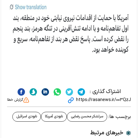
اشتراک گذاری :
https://rasanews.ir/003QzJ
گزارش خطا
برچسب ها:
سرلشکر محسن رضایی
نابودی آمریکا
نابودی اسرائیل
خبرهای مرتبط