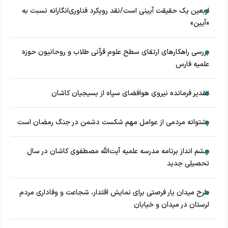
اربعین یک حقیقت آیینی است/نقد رویکرد فناوری‌انگارانه نسبت به
«آیین»
بررسی راهکارهای ارتقای سطح علوم قرآنی طلاب و روحانیون حوزه
علمیه فارس
تقدیر فرمانده نیروی هوافضای سپاه از بسیجیان کاشان
پشتوانه مردمی از عوامل مهم شکست دشمن در جنگ رمضان است
چشم‌ انداز برنامه مدرسه علمیه آیت‌الله مصطفوی کاشان در سال
تحصیلی جدید
طرح میدان یار فرصتی برای نمایش اقتدار، شجاعت و وفاداری مردم
لرستان در میدان و خیابان