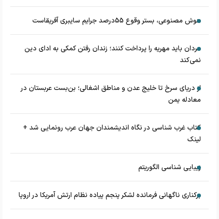
هوش مصنوعی، بستر وقوع 55درصد جرایم سایبری آفریقاست
مردان باید مهریه را پرداخت کنند؛ زندان رفتن کمکی به ادای دین
نمی‌کند
از دریای سرخ تا خلیج عدن و مناطق اشغالی؛ بن‌بست عربستان در
معادله یمن
کتاب غرب شناسی در نگاه اندیشمندان جهان عرب رونمایی شد +
لینک
زیبایی شناسی الگوریتم
برکناری ناگهانی فرمانده لشکر پنجم پیاده‌ نظام ارتش آمریکا در اروپا