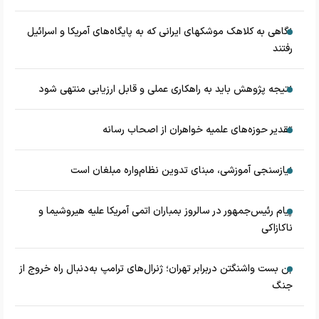
نگاهی به کلاهک‎ موشک‎های ایرانی که به پایگاه‌های آمریکا و اسرائیل
رفتند
نتیجه پژوهش باید به راهکاری عملی و قابل ارزیابی منتهی شود
تقدیر حوزه‌های علمیه خواهران از اصحاب رسانه
نیازسنجی آموزشی، مبنای تدوین نظام‌واره مبلغان است
پیام رئیس‌جمهور در سالروز بمباران اتمی آمریکا علیه هیروشیما و
ناکازاکی
بن بست واشنگتن دربرابر تهران؛ ژنرال‌های ترامپ به‌دنبال راه خروج از
جنگ