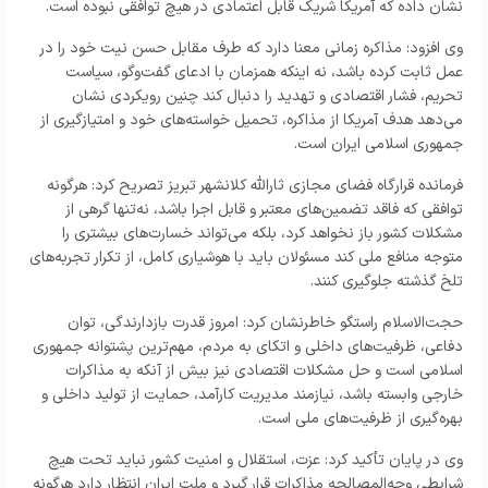
نشان داده که آمریکا شریک قابل اعتمادی در هیچ توافقی نبوده است.
وی افزود: مذاکره زمانی معنا دارد که طرف مقابل حسن نیت خود را در
عمل ثابت کرده باشد، نه اینکه همزمان با ادعای گفت‌وگو، سیاست
تحریم، فشار اقتصادی و تهدید را دنبال کند چنین رویکردی نشان
می‌دهد هدف آمریکا از مذاکره، تحمیل خواسته‌های خود و امتیازگیری از
جمهوری اسلامی ایران است.
فرمانده قرارگاه فضای مجازی ثارالله کلانشهر تبریز تصریح کرد: هرگونه
توافقی که فاقد تضمین‌های معتبر و قابل اجرا باشد، نه‌تنها گرهی از
مشکلات کشور باز نخواهد کرد، بلکه می‌تواند خسارت‌های بیشتری را
متوجه منافع ملی کند مسئولان باید با هوشیاری کامل، از تکرار تجربه‌های
تلخ گذشته جلوگیری کنند.
حجت‌الاسلام راستگو خاطرنشان کرد: امروز قدرت بازدارندگی، توان
دفاعی، ظرفیت‌های داخلی و اتکای به مردم، مهم‌ترین پشتوانه جمهوری
اسلامی است و حل مشکلات اقتصادی نیز بیش از آنکه به مذاکرات
خارجی وابسته باشد، نیازمند مدیریت کارآمد، حمایت از تولید داخلی و
بهره‌گیری از ظرفیت‌های ملی است.
وی در پایان تأکید کرد: عزت، استقلال و امنیت کشور نباید تحت هیچ
شرایطی وجه‌المصالحه مذاکرات قرار گیرد و ملت ایران انتظار دارد هرگونه