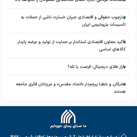
چارچوب حقوقی و اقتصادی جبران خسارت ناشی از حملات به
تأسیسات پتروشیمی ایران
تأکید معاون اقتصادی استاندار بر حمایت از تولید و عرضه پایدار
کالاهای اساسی
بازار طلای دیجیتال؛ فرصت یا تله؟
نخبگان و خطبا پرچم‌دار «اتحاد مقدس» و مرزبانان فکری جامعه
هستند
درباره رسا
ارتباط با ما
آرشیو
پیوندها
اوقات شرعی
RSS