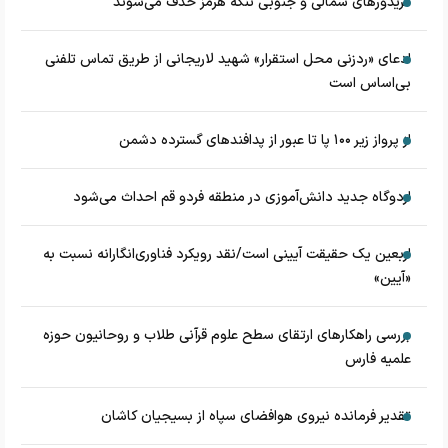
کریدورهای شمالی و جنوبی تنگه هرمز حذف می‌شوند
ادعای «ردزنی محل استقرار» شهید لاریجانی از طریق تماس تلفنی
بی‌اساس است
از پرواز زیر ۱۰۰ پا تا عبور از پدافند‌های گسترده دشمن
اردوگاه جدید دانش‌آموزی در منطقه فردو قم احداث می‌شود
اربعین یک حقیقت آیینی است/نقد رویکرد فناوری‌انگارانه نسبت به
«آیین»
بررسی راهکارهای ارتقای سطح علوم قرآنی طلاب و روحانیون حوزه
علمیه فارس
تقدیر فرمانده نیروی هوافضای سپاه از بسیجیان کاشان