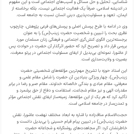
شناسایی، تحلیل و حل مسائل و آسیب‌های اجتماعی است و این مفهوم
در اندیشه اسلامی، صرفاً یک فعالیت اجتماعی نیست، بلکه برخاسته از
ایمان، تعهد و مسئولیت‌پذیری دینی انسان نسبت به جامعه است.
وی در ادامه با طرح پرسش اصلی و پرسش‌های فرعی پژوهش، چارچوب
نظری بحث را تبیین و شخصیت حضرت زینب(س) را به عنوان
برجسته‌ترین الگوی کنش‌گری اجتماعی و فرهنگی زنان مسلمان مورد
بررسی قرار داد و تصریح کرد که حضور اثرگذار آن حضرت در حوادث پس
از عاشورا، نمونه‌ای بی‌بدیل از ایفای مسئولیت اجتماعی در پرتو معرفت،
بصیرت و ولایت‌مداری است.
این استاد حوزه با تشریح مهم‌ترین مؤلفه‌های شخصیتی حضرت
زینب(س)، چهار ویژگی بنیادین آن حضرت را شامل مقام علمی و
معرفتی، مقام عبادی و بندگی خالصانه خداوند، مقام صبر و رضا در برابر
مقدرات الهی و نیز مقام شجاعت، استقامت و دفاع از حق برشمرد و
تأکید کرد که هر یک از این مؤلفه‌ها، زمینه‌ساز ایفای نقش اجتماعی مؤثر
و تمدن‌ساز در جامعه اسلامی است.
حجت‌الاسلام مناف‌زاده با اشاره به ابعاد مختلف نهضت عاشورا، نقش
حضرت زینب(س) در تبیین پیام قیام حسینی را بی‌بدیل دانست و
خاطرنشان کرد: اگر مجاهدت‌های روشنگرانه و شجاعانه حضرت