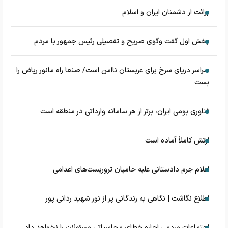
برائت از دشمنان ایران و اسلام
بخش اول گفت وگوی صریح و تفصیلی رئیس جمهور با مردم
سراسر دریای سرخ برای عربستان ناامن است/ صنعا راه مانور ریاض را
بست
فناوری بومی ایران، برتر از هر سامانه وارداتی در منطقه است
ارتش کاملاً آماده است
اعلام جرم دادستانی علیه حامیان تروریست‌های اعدامی
اطلاع نگاشت | نگاهی به زندگانی پر از نور شهید ردانی پور
اجتماعات مردمی اجازه خطای محاسباتی مسئولان را نخواهد داد