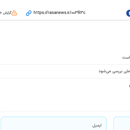
https://rasanews.ir/003R3c
گزارش خ
 است
 آملی بررسی می‌شود