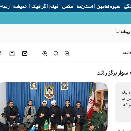
گی
سیره امامین
استان‌ها
عکس
فیلم
گرافیک
اندیشه
رسا+
روانه ساخت از ابتدای سال
۸۱۸۹
وار برگزار شد
بیله
ن به
 آباد
، امام