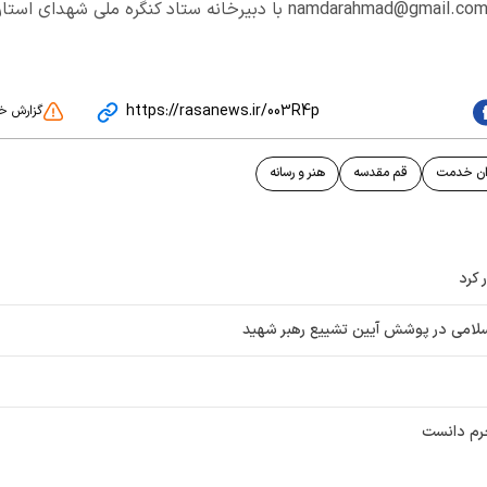
namdarahmad@gmail.co
با دبیرخانه ستاد کنگره ملی شهدای استا
https://rasanews.ir/003R4p
گزارش خ
ان خدمت
قم مقدسه
هنر و رسانه
 کرد
جرم دانست