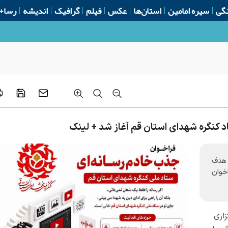
گی
سیره امامین
استان‌ها
عکس
فیلم
گرافیک
اندیشه
رسا+
قابله با بحران اختلال اطلاعاتی
د کنگره شهدای استان قم آغاز شد + لینک
 هدف
اخوان
اری