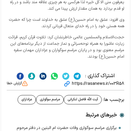
يعرفون مني الا کل خير» لذا هرکسی به هر چیزی علاقه مند باشد و در راه
او قدم بردارد به همان مقدار ارزش پیدا می کند.
وی افزود: عشق به امام حسین(ع) عشق به خداوند است چرا که حضرت
همه هستی خود را در راه خدای متعال قربانی کردند.
حجت‌الاسلام والمسلمین عالمی خاطرنشان کرد: تلاوت قرآن کریم، قرائت
زیارت عاشورا به همراه نوحه‌سرائی و نماز جماعت از دیگر برنامه‌های این
مراسم معنوی بود و در پایان مراسم سوگواران و عزاداران مهمان سفره
امام حسین(ع) بودند.
اشتراک گذاری :
https://rasanews.ir/003R58
گزارش خطا
برچسب ها:
آیت الله فاضل لنکرانی
مراسم سوگواری
عزادارای
خبرهای مرتبط
برگزاری مراسم سوگواری وفات حضرت ام البنین در دفتر مرحوم