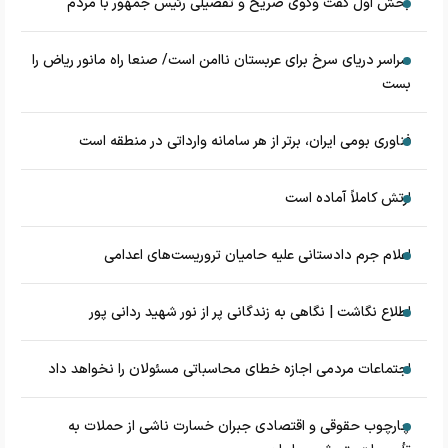
بخش اول گفت وگوی صریح و تفصیلی رئیس جمهور با مردم
سراسر دریای سرخ برای عربستان ناامن است/ صنعا راه مانور ریاض را
بست
فناوری بومی ایران، برتر از هر سامانه وارداتی در منطقه است
ارتش کاملاً آماده است
اعلام جرم دادستانی علیه حامیان تروریست‌های اعدامی
اطلاع نگاشت | نگاهی به زندگانی پر از نور شهید ردانی پور
اجتماعات مردمی اجازه خطای محاسباتی مسئولان را نخواهد داد
چارچوب حقوقی و اقتصادی جبران خسارت ناشی از حملات به