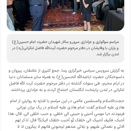
مراسم سوگواری و عزاداری سرور و سالار شهیدان حضرت امام حسین(ع)
و یاران با وفایشان در دفتر مرحوم حضرت آیت‌الله فاضل لنکرانی(ره) در
لندن برگزار شد.
به گزارش
سرویس سیاسی خبرگزاری رسا
، جمع کثیری از عاشقان، پیروان و
دلسوختگان حضرت اباعبدالله الحسین(ع) به همراه سایر مسلمانان دنیا
در ایام محرم، طی سنوات گذشته در دفتر مرحوم حضرت آیت الله فاضل
لنکرانی در لندن پایتخت انگلستان اجتماع کردند و به عزاداری پرداختند.
حجت‌الاسلام والمسلمین عالمی در این مراسم با اشاره به روایتی از امام
هادی علیه السلام گفت: امام هادی علیه السلام در یک بیان نورانی
فرمودند «يا موسي أحبني و حببني الي خلقي، و حبب خلقي الي، قال: هذا
أحبک، فکيف أحببک الي خلقک [و أحبب خلقک اليک]؟ قال: اذکر لهم
آلائي و نعمائي عليهم، و بلائي عندهم ليحبوني فانهم لا ينکرون اذ لا