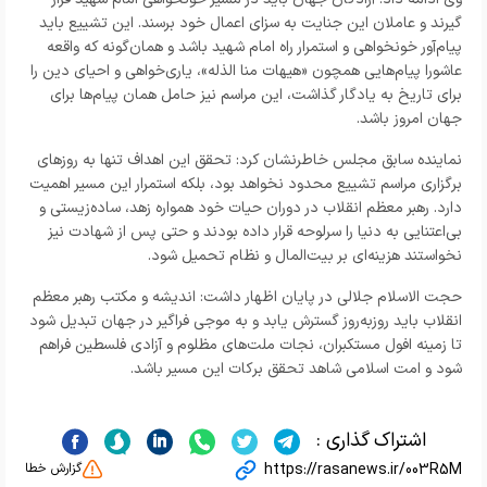
گیرند و عاملان این جنایت به سزای اعمال خود برسند. این تشییع باید
پیام‌آور خونخواهی و استمرار راه امام شهید باشد و همان‌گونه که واقعه
عاشورا پیام‌هایی همچون «هیهات منا الذله»، یاری‌خواهی و احیای دین را
برای تاریخ به یادگار گذاشت، این مراسم نیز حامل همان پیام‌ها برای
جهان امروز باشد.
نماینده سابق مجلس خاطرنشان کرد: تحقق این اهداف تنها به روزهای
برگزاری مراسم تشییع محدود نخواهد بود، بلکه استمرار این مسیر اهمیت
دارد. رهبر معظم انقلاب در دوران حیات خود همواره زهد، ساده‌زیستی و
بی‌اعتنایی به دنیا را سرلوحه قرار داده بودند و حتی پس از شهادت نیز
نخواستند هزینه‌ای بر بیت‌المال و نظام تحمیل شود.
حجت الاسلام جلالی در پایان اظهار داشت: اندیشه و مکتب رهبر معظم
انقلاب باید روزبه‌روز گسترش یابد و به موجی فراگیر در جهان تبدیل شود
تا زمینه افول مستکبران، نجات ملت‌های مظلوم و آزادی فلسطین فراهم
شود و امت اسلامی شاهد تحقق برکات این مسیر باشد.
اشتراک گذاری :
https://rasanews.ir/003R5M
گزارش خطا