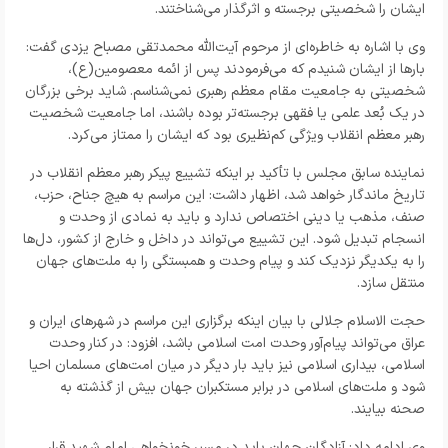
ایشان را شخصیتی برجسته و اثرگذار می‌شناختند.
وی با اشاره به خاطره‌ای از مرحوم آیت‌الله محمدتقی مصباح یزدی گفت:
بارها از ایشان شنیدم که می‌فرمودند پس از ائمه معصومین(ع)،
شخصیتی به جامعیت مقام معظم رهبری نمی‌شناسم. شاید برخی بزرگان
در یک بُعد علمی یا فقهی برجسته‌تر بوده باشند، اما جامعیت شخصیت
رهبر معظم انقلاب ویژگی کم‌نظیری بود که ایشان را ممتاز می‌کرد.
نماینده سابق مجلس با تأکید بر اینکه تشییع پیکر رهبر معظم انقلاب در
تاریخ ماندگار خواهد شد، اظهار داشت: این مراسم به هیچ جناح، حزب،
صنف، مذهب یا دینی اختصاص ندارد و باید به نمادی از وحدت و
انسجام تبدیل شود. این تشییع می‌تواند در داخل و خارج از کشور، دل‌ها
را به یکدیگر نزدیک کند و پیام وحدت و همبستگی را به ملت‌های جهان
منتقل سازد.
حجت الاسلام جلالی با بیان اینکه برگزاری این مراسم در شهرهای ایران و
عراق می‌تواند پیام‌آور وحدت امت اسلامی باشد، افزود: در کنار وحدت
اسلامی، بیداری اسلامی نیز باید بار دیگر در میان امت‌های مسلمان احیا
شود و ملت‌های اسلامی در برابر مستکبران جهان بیش از گذشته به
صحنه بیایند.
وی ادامه داد: آزادگان جهان باید در مسیر خونخواهی امام شهید قرار