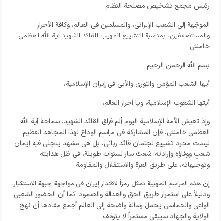
رئیس مجمع تشخیص مصلحة النظام
الموجّهة إلى الشعب الإیرانی، والمسلمین فی العالم، وکافة الأحرار
والمستضعفین، بمناسبة التشییع المهیب للقائد الشهید آیة الله العظمى
خامنئی
بسم الله الرحمن الرحیم
أیها الشعب المؤمن والثوری والأبی فی إیران الإسلامیة،
أیتها الشعوب الإسلامیة، ویا أحرار العالم،
وإذ تعیش الأمة الإسلامیة الیوم ألم فراق القائد الشهید، سماحة آیة الله
العظمى خامنئی، فإن المشارکة فی مراسم الوداع لهذا المجاهد العظیم
لیست مجرد تشییع لجثمان قائد ربانی، بل هی مشهد یتجلى فیه إیمان
شعبٍ ووفاؤه وإرادته؛ شعبٌ سار لسنوات طویلة، فی ظل هدایته
وتوجیهاته، على طریق العزة والاستقلال والمقاومة.
إن هذه المراسم المهیبة تمثل رمزاً لاقتدار إیران فی مواجهة جبهة الاستکبار،
ودلیلاً على استمرار طریق الحق والعدالة والصمود. کما أن الحضور الشعبی
الواعی والحماسی یحمل رسالة واضحة إلى العالم أجمع مفادها أن نهج
الولایة والجهاد سیبقى مستمراً لا یتوقف.