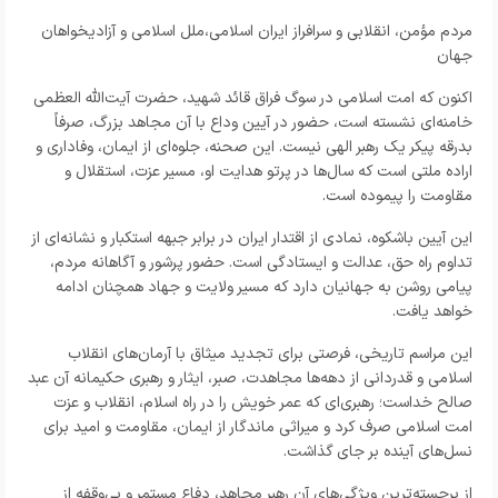
مردم مؤمن، انقلابی و سرافراز ایران اسلامی،ملل اسلامی و آزادیخواهان
جهان
اکنون که امت اسلامی در سوگ فراق قائد شهید، حضرت آیت‌الله العظمی
خامنه‌ای نشسته است، حضور در آیین وداع با آن مجاهد بزرگ، صرفاً
بدرقه پیکر یک رهبر الهی نیست. این صحنه، جلوه‌ای از ایمان، وفاداری و
اراده ملتی است که سال‌ها در پرتو هدایت او، مسیر عزت، استقلال و
مقاومت را پیموده است.
این آیین باشکوه، نمادی از اقتدار ایران در برابر جبهه استکبار و نشانه‌ای از
تداوم راه حق، عدالت و ایستادگی است. حضور پرشور و آگاهانه مردم،
پیامی روشن به جهانیان دارد که مسیر ولایت و جهاد همچنان ادامه
خواهد یافت.
این مراسم تاریخی، فرصتی برای تجدید میثاق با آرمان‌های انقلاب
اسلامی و قدردانی از دهه‌ها مجاهدت، صبر، ایثار و رهبری حکیمانه آن عبد
صالح خداست؛ رهبری‌ای که عمر خویش را در راه اسلام، انقلاب و عزت
امت اسلامی صرف کرد و میراثی ماندگار از ایمان، مقاومت و امید برای
نسل‌های آینده بر جای گذاشت.
از برجسته‌ترین ویژگی‌های آن رهبر مجاهد، دفاع مستمر و بی‌وقفه از