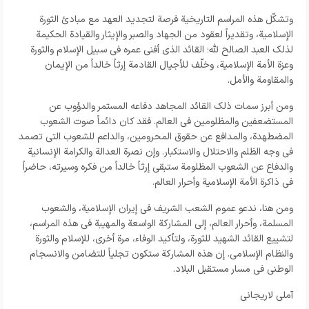
وتشکّل هذه المراسم التاریخیة فرصة لتجدید العهد مع مبادئ الثورة
الإسلامیة، وتقدیراً لعقود من الجهاد والصبر والإیثار والقیادة الحکیمة
لذلک العبد الصالح لله؛ القائد الذی أفنى عمره فی سبیل الإسلام والثورة
وعزة الأمة الإسلامیة، وخلّف للأجیال القادمة إرثاً خالداً من الإیمان
والمقاومة والأمل.
ومن أبرز سمات ذلک القائد المجاهد دفاعه المستمر والدؤوب عن
المستضعفین والمظلومین فی العالم. فقد کان دائماً صوت الشعوب
المضطهدة، والمدافع عن حقوق المحرومین، والداعم للشعوب التی تصمد
فی وجه الظلم والاحتلال والاستکبار. وإن نصرة العدالة والکرامة الإنسانیة
والدفاع عن الشعوب المظلومة ستبقى إرثاً خالداً من فکره وسیرته، حاضراً
فی ذاکرة الأمة الإسلامیة وأحرار العالم.
ومن هنا، ندعو عموم الشعب الشریف فی إیران الإسلامیة، والشعوب
المسلمة، وأحرار العالم، إلى المشارکة الواسعة والمهیبة فی هذه المراسم،
لتشییع القائد الشهید للثورة، ولتأکید الوفاء، مرة أخرى، للإسلام والثورة
والنظام الإسلامی. إن هذه المشارکة ستکون تجلیاً للتضامن والانسجام
الوطنی فی مسار مستقبل البلاد.
آملی لاریجانی