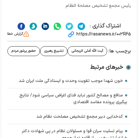
رئیس مجمع تشخیص مصلحة النظام
اشتراک گذاری :
https://rasanews.ir/003R65
گزارش خطا
برچسب ها:
آیت الله آملی لاریجانی
تشییع رهبری
حضور پرشور مردم
خبرهای مرتبط
خون شهدا موجب تقویت وحدت و ایستادگی ملت ایران شد
منافع و مصالح کشور نباید فدای اغراض سیاسی شود/ نتایج
پیگیری پرونده مفاسد اقتصادی
کدخدایی دبیر مجمع تشخیص مصلحت نظام شد
پیام تسلیت سران قوا و مسئولان نظام در پی شهادت دکتر
خرازی/ تشییع پس از اقامه نماز جمعه