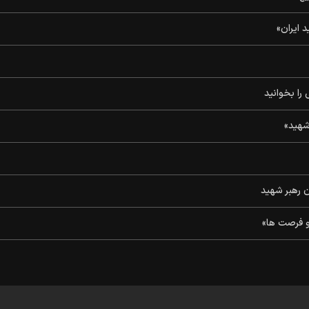
د ایران»
شهید»
و فرصت ها»