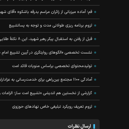
قم؛ آماده میزبانی از زائران مراسم بدرقه باشکوه «آقای شهی
لزوم برنامه ریزی طولانی مدت و توجه به پساتشییع
قبل از رفتن به استقبال پیکر رهبر شهید، این ۸ نکتهٔ طلایی را بخوانید
نشست تخصصی «الگوهای روایتگری در آیین تشییع امامِ 
تولیدمحتوای تخصصی براساس منویات قائد امت
آمادگی ۱۱۰۰ مجتمع بین‌راهی برای خدمت‌رسانی به عزاداران رهبر شهید
گزارشی از نخستین هم اندیشی «تشییع امت ساز؛ الزامات 
لزوم تعریف رویکرد تبلیغی خاص نهادهای حوزوی
ارسال نظرات