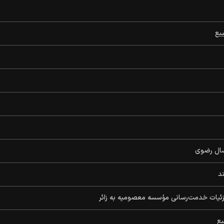
یع
سال رضوی
ند
یع