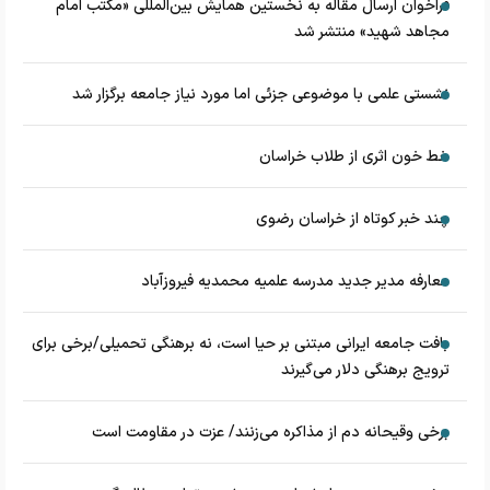
فراخوان ارسال مقاله به نخستین همایش بین‌المللی «مکتب امام
مجاهد شهید» منتشر شد
نشستی علمی با موضوعی جزئی اما مورد نیاز جامعه برگزار شد
خط خون اثری از طلاب خراسان
چند خبر کوتاه از خراسان رضوی
معارفه مدیر جدید مدرسه علمیه محمدیه فیروزآباد
بافت جامعه ایرانی مبتنی بر حیا است، نه برهنگی تحمیلی/برخی برای
ترویج برهنگی دلار می‌گیرند
برخی وقیحانه دم از مذاکره می‌زنند/ عزت در مقاومت است