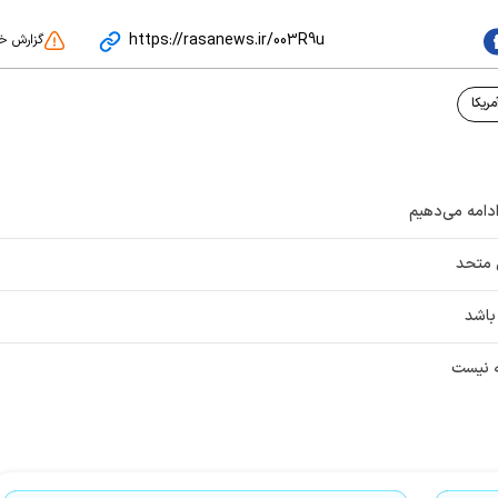
https://rasanews.ir/003R9u
گزارش خ
ریکا
ادامه می‌دهیم
ل متحد
باشد
مه نیست