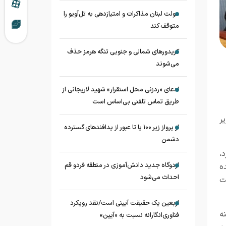
دولت لبنان مذاکرات و امتیازدهی به تل‌آویو را
متوقف کند
کریدورهای شمالی و جنوبی تنگه هرمز حذف
می‌شوند
ادعای «ردزنی محل استقرار» شهید لاریجانی از
طریق تماس تلفنی بی‌اساس است
ر
از پرواز زیر ۱۰۰ پا تا عبور از پدافند‌های گسترده
دشمن
رد،
اردوگاه جدید دانش‌آموزی در منطقه فردو قم
ه
احداث می‌شود
اشت
اربعین یک حقیقت آیینی است/نقد رویکرد
ه
فناوری‌انگارانه نسبت به «آیین»