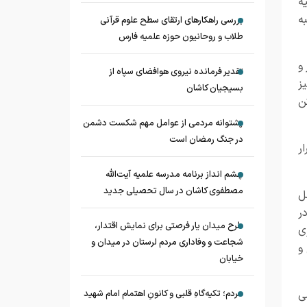
ه
ه
بررسی راهکارهای ارتقای سطح علوم قرآنی
طلاب و روحانیون حوزه علمیه فارس
و
تقدیر فرمانده نیروی هوافضای سپاه از
کارانه خود علیه ایران، در ژوئن 2025 و نیز
بسیجیان کاشان
کن
پشتوانه مردمی از عوامل مهم شکست دشمن
در جنگ رمضان است
ر
چشم‌ انداز برنامه مدرسه علمیه آیت‌الله
مصطفوی کاشان در سال تحصیلی جدید
ل
ر
طرح میدان یار فرصتی برای نمایش اقتدار،
ی
شجاعت و وفاداری مردم لرستان در میدان و
و
خیابان
ی
مردم؛ تکیه‌گاهِ قلبی و کانونِ اهتمام امام شهید