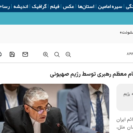
گی
سیره امامین
استان‌ها
عکس
فیلم
گرافیک
اندیشه
رسا+
 خشونت»
۸۱۹
مقام معظم رهبری توسط رژیم صهیونی
 رژیم
ئم ایران
ان ملل،