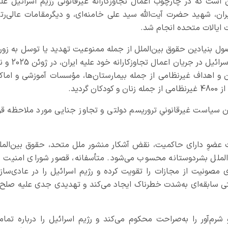
ن است که در چارچوب اعمال تجاوزکارانه غیرقانونی رژیم اسرائیل علی
ران، شهید حضرت آیت‌الله سید علی خامنه‌ای، و دیگرمقامات عالی‌رتب
ایالات متحده انجام شد.
نیادین حقوق بین‌الملل از جمله ممنوعیت تهدید یا توسل به زور 
قواعد آمره حقوق بین‌الملل حسوب می‌شود. رژیم اسرائیل در جریان اعمال تجاوز
20، عامدانه غیرنظامیان و اهداف غیرنظامی از جمله بیمارستان‌ها، مؤسسات آموزشی و اما
ردید.
مان سیاست غیرقانونیِ تروریسم دولتی و تجاوز جنایی مورد ملاحظه قرا
 عضوِ دارای حاکمیت، نقض آشکار منشور ملل متحد، حقوق بین‌المل
لملل بشردوستانه محسوب می‌شود. متأسفانه، قصور شورای امنیت د
صونیت از مجازات را تقویت کرده و رژیم اسرائیل را در عادی‌ساز
 سابقه‌ای به‌شدت خطرناک ایجاد می‌کند و تهدیدی جدی علیه صلح 
رم‌آور را به‌صراحت محکوم می‌کند و رژیم اسرائیل را درباره تمام