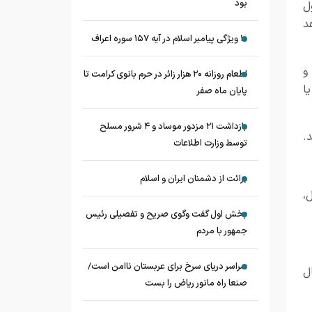
بود
ل
د
۱۰ ویژگی پیامبر اسلام در آیه ۱۵۷ سوره اعراف
م و
اطعام روزانه ۲۰ هزار زائر در حرم بانوی کرامت تا
ا
پایان ماه صفر
بازداشت ۲۱ مزدور موساد و ۴ شرور مسلح
.
توسط وزارت اطلاعات
برائت از دشمنان ایران و اسلام
،
بخش اول گفت وگوی صریح و تفصیلی رئیس
جمهور با مردم
سراسر دریای سرخ برای عربستان ناامن است/
ل
صنعا راه مانور ریاض را بست