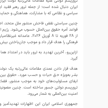
تروریسم دولتی علیه مقامات عالی‌رتبه دولت ایرا
ایران دنبال شده است؛ از جمله ترور رهبر فقید ای
سیاسی و نظامی که با مشارکت، هماهنگی و حمایت 
چنین سیاستی نقض فاحش منشور ملل متحد، اصول ب
از 28 فوریه تا 8 آوریل 26
فرهنگی را هدف قرار داد و موجب جان‌باختن بیش از 4800 غیرنظامی از جمله زنان و کودکان گ
ازاین‌رو، آخرین تهدید به ترور باید در امتداد ه
گیرد.
هدف قرار دادن عمدی مقامات عالی‌رتبه یک دولت
بشر به‌ویژه حق حیات و حسب مورد، حقوق بین‌ا
ایفای مسئولیت‌های خود به موجب منشور، فضای م
تروریسم دولتی جسور ساخته است. چنین مصونیتی
امنیت بین‌المللی به شمار می‌رود.
جمهوری اسلامی ایران این اظهارات تهدیدآمیز و ش