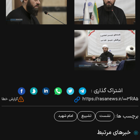
اشتراک گذاری :
https://rasanews.ir/003RA5
گزارش خطا
برچسب ها:
نشست
تشییع
امام شهید
خبرهای مرتبط