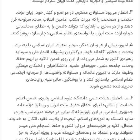
عقلانیت سیاسی و تجربه تاریخی ملت ایران سازگار نیست.
4. انتظار می‌رود مسئولان محترم، در مواضع و گفتار خود، زبان عزت،
حکمت و مصلحت را که میراث مکتب امامین انقلاب است، سرلوحه قرار
دهند و از هر سخن یا رفتاری که بتواند دشمن را به خطای محاسباتی
درباره اراده ملت ایران یا توانمندی نظام اسلامی دچار سازد، پرهیز کنند.
5. امروز، بیش از هر زمان دیگر، مردم مبعوث ایران اسلامی با بصیرت،
وحدت و حضور آگاهانه خود، بزرگ‌ترین پشتوانه اقتدار ملی و سرمایه
راهبردی کشور به شمار می‌روند. از این روی ضمن تاکید بر لزوم حفظ
وحدت جامعه علمی، حوزه‌های علمیه، دانشگاهیان و نخبگان فرهنگی
وظیفه دارند با تبیین عالمانه و مسئولانه واقعیت‌ها، از سرمایه اجتماعی
نظام اسلامی پاسداری کنند و با روشنگری، مانع غلبه روایت‌های
تحریف‌شده دشمن شوند.
۶. ما، اعضای هیئت علمی دانشگاه علوم اسلامی رضوی، ضمن اعلام
حمایت از تلاش‌ها برای احقاق حقوق ملت ایران و رویکرد عزتمندانه
جمهوری اسلامی، بر این باوریم که کامیابی در عرصه دیپلماسی، جز در
سایه تمسک به آموزه‌های اسلام، تبعیت از ولایت فقیه، اتکال به خداوند
متعال، تکیه بر ظرفیت‌های درونی کشور و حفظ انسجام ملی میسر
نخواهد بود و اعتماد به وعده‌های فریبنده غرب و بویژه آمریکا به جز
خسران و پشیمانی اثری نخواهد داشت. لذا چنان که اصل مذاکرات با