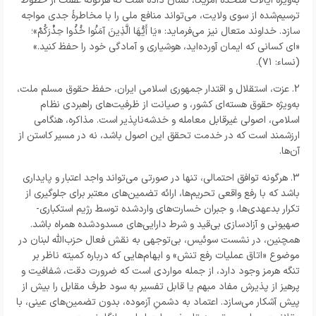
به‌ویژه ایالات متحده آمریکا، نشان داده است که هرگونه غفلت از خطوط
ترسیم‌شده از سوی ولایت، می‌تواند منافع ملی را با مخاطرۀ جدی مواجه
سازد. خداوند متعال نیز می‌فرماید: «يَا أَيُّهَا الَّذِينَ آمَنُوا خُذُوا حِذْرَكُمْ»؛
«ای کسانی که ایمان آورده‌اید، هوشیاری و آمادگی خود را حفظ کنید.»
(نساء: ۷۱).
2. عزت، استقلال و اقتدار جمهوری اسلامی ایران، حفظ حقوق مسلم ملت،
به‌ویژه حقوق هسته‌ای کشور، و صیانت از ظرفیت‌های راهبردی نظام
اسلامی، اصولی غیرقابل معامله و خدشه‌ناپذیر است. مذاکره، هنگامی
ارزشمند است که در خدمت تحقق این اصول باشد، نه در مسیر کاستن از
آن‌ها.
3. هرگونه توافق احتمالی، تنها در صورتی می‌تواند واجد اعتبار و پایداری
باشد که با رفع واقعی تحریم‌ها، ارائه تضمین‌های معتبر برای جلوگیری از
تکرار بدعهدی‌ها، و جبران خسارت‌های واردشده توسط رژیم استکباری-
صهیونی و آزادسازی بی‌قید و شرط دارایی‌های مسدودشده همراه باشد.
همچنین، در نشست سوئیس، بی‌توجهی به نقش فعال حزب‌الله لبنان در
موضوع «اتاق عملیات رفع تنش» و ابهام‌هایی که درباره کمیته ناظر بر
تنگه هرمز وجود دارد، از جمله مواردی است که ضرورت دقت، شفافیت و
پرهیز از پذیرش مفاد مبهم یا قابل تفسیر به سود طرف مقابل را بیش از
پیش آشکار می‌سازد. اعتماد به دشمنِ آزموده، بدون تضمین‌های عینی، با