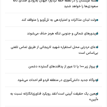
نقشه عربستان را در نطفه خفه کردیم/ جهان به‌زودی صدای ناله
سعودی‌ها را خواهد شنید
دولت لبنان مذاکرات و امتیازدهی به تل‌آویو را متوقف کند
کریدورهای شمالی و جنوبی تنگه هرمز حذف می‌شوند
ادعای «ردزنی محل استقرار» شهید لاریجانی از طریق تماس تلفنی
بی‌اساس است
از پرواز زیر ۱۰۰ پا تا عبور از پدافند‌های گسترده دشمن
اردوگاه جدید دانش‌آموزی در منطقه فردو قم احداث می‌شود
اربعین یک حقیقت آیینی است/نقد رویکرد فناوری‌انگارانه نسبت به
«آیین»