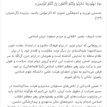
«وَلَا تَهِنُوا وَلَا تَحْزَنُوا وَأَنْتُمُ الْأَعْلَوْنَ إِنْ كُنْتُمْ مُؤْمِنِينَ»
«سستی نورزید و اندوهگین نشوید که اگر مؤمن باشید، برترید» (آل‌عمران:
۱۳۹).
ملت شریف، بصیر، انقلابی و مردمِ مبعوث ایران اسلامی
در روزهایی که ایران عزیز، در پرتو فرهنگ عاشورا و در امتداد بعثت خون
سیدالشهدا علیه‌السلام، بار دیگر عزت، مقاومت و اقتدار خود را در برابر
نظام سلطه به نمایش گذاشته است و هم‌زمان در ایام حزن آل‌الله به سر
می‌بریم، ضمن عرض تسلیت این ایام و آرزوی دوام عزت، سلامت و طول
عمر با برکت برای رهبر معظم انقلاب اسلامی (مدّظله‌العالی)، بر خود
فرض می‌دانیم به عنوان اعضای هیئت علمی دانشگاه علوم اسلامی
رضوی، نکاتی را یادآور شویم.
1. ضمن قدردانی از تلاش‌های مسئولان محترم و هیئت مذاکره‌کننده در
مسیر صیانت از حقوق ملت ایران، تأکید می‌کنیم که هرگونه مذاکره باید
در چارچوب سیاست‌های کلی نظام و رهنمودهای رهبر معظم انقلاب
اسلامی انجام پذیرد. تجربه‌های مکرر بدعهدی و پیمان‌شکنی دشمن،