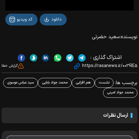
دانلود
کد ویدیو
نویسنده:
سعید حضرتی
اشتراک گذاری :
https://rasanews.ir/003RE5
گزارش خطا
برچسب ها:
نشست
هم افزایی
محمد جواد بابایی
سید عباس موسوی
محمد جواد امینی
ارسال نظرات