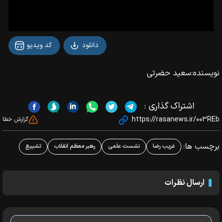
دانلود
کد ویدیو
نویسنده:
سعید حضرتی
اشتراک گذاری :
https://rasanews.ir/003REb
گزارش خطا
برچسب ها:
غریب رضا
نشست علمی
رهبر معظم انقلاب
تشییع
ارسال نظرات