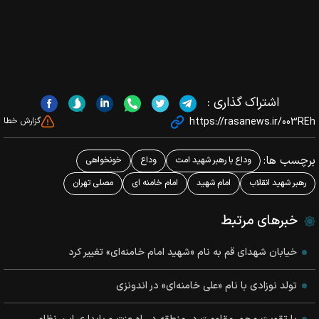
اشتراک گذاری :
https://rasanews.ir/003REh
گزارش خطا
برچسب ها:
وداع با رهبر شهید امت
وداع
خونخواهی
رهبر شهید انقلاب
امام شهید
امام خامنه ای
مصلی تهران
خبرهای مرتبط
خیابان شهدای قم به نام «شهید امام خامنه‌ای» تغییر کرد
تولد نوزادی با نام «علی خامنه‌ای» در اندونزی