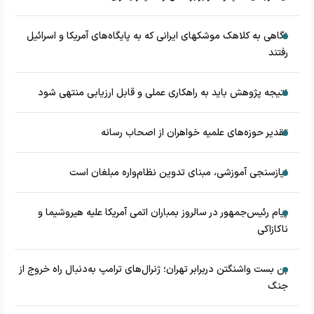
نگاهی به کلاهک‎ موشک‎های ایرانی که به پایگاه‌های آمریکا و اسرائیل
رفتند
نتیجه پژوهش باید به راهکاری عملی و قابل ارزیابی منتهی شود
تقدیر حوزه‌های علمیه خواهران از اصحاب رسانه
نیازسنجی آموزشی، مبنای تدوین نظام‌واره مبلغان است
پیام رئیس‌جمهور در سالروز بمباران اتمی آمریکا علیه هیروشیما و
ناکازاکی
بن بست واشنگتن دربرابر تهران؛ ژنرال‌های ترامپ به‌دنبال راه خروج از
جنگ