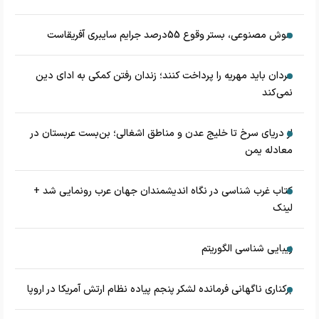
هوش مصنوعی، بستر وقوع 55درصد جرایم سایبری آفریقاست
مردان باید مهریه را پرداخت کنند؛ زندان رفتن کمکی به ادای دین
نمی‌کند
از دریای سرخ تا خلیج عدن و مناطق اشغالی؛ بن‌بست عربستان در
معادله یمن
کتاب غرب شناسی در نگاه اندیشمندان جهان عرب رونمایی شد +
لینک
زیبایی شناسی الگوریتم
برکناری ناگهانی فرمانده لشکر پنجم پیاده‌ نظام ارتش آمریکا در اروپا