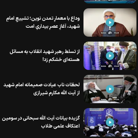
وداع با معمارِ تمدن نوین؛ تشییعِ امامِ
شهید، آغازِ عصرِ بیداریِ امت
از تسلط رهبر شهید انقلاب به مسائل
هسته‌ای خشکم زد!
لحظات ناب عیادت صمیمانه امام شهید
از آیت الله مکارم شیرازی
گزیده بیانات آیت الله سبحانی در سومین
اعتکاف علمی طلاب