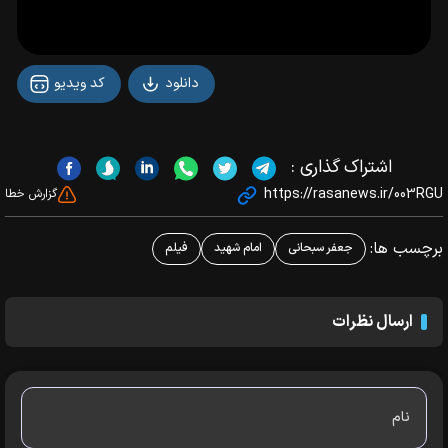
دانلود
کد ویدیو
اشتراک گذاری :
https://rasanews.ir/003RGU
گزارش خطا
برچسب ها:
جعفر سبحانی
امام شهید
فیلم
ارسال نظرات