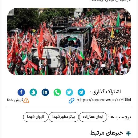
اشتراک گذاری :
https://rasanews.ir/003RIM
گزارش خطا
برچسب ها:
ایمان عطارزاده
پیکر مطهر شهدا
کاروان شهدا
خبرهای مرتبط