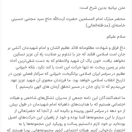
متن بیانیه‌ بدین شرح است:
محضر مبارک امام المسلمین حضرت آیت‌الله حاج سید مجتبی حسینی
خامنه‌ای (مدظله‌العالی)
سلام علیکم
داغ فراق و شهادت مظلومانه قائد عظیم الشان و امام شهیدمان آتشی بر
جان امت اسلامی افکند که جز با تداوم پر صلابت راه آن عزیز تسکین
نخواهد یافت. خون پاک آن شهید والامقام که به دست شقی‌ترین آحاد
بشر بر زمین ریخت نه تنها حرکت این امت را کند نکرد، بلکه خیزشی
عظیم در سراسر ایران اسلامی برانگیخت خیزشی که سرآغاز فصلی نوین در
تاریخ انقلاب اسلامی خواهد بود. ما فرزندان معنوی آن شهید عزیز عهد
می‌بندیم که تا پای جان در مسیر تحقق آرمان های الهی بایستیم. )
ما امضاکنندگان این نامه جمعی از مدیران تشکل‌های شاخص و هیئات
اجتماعی هستیم که با هدایت‌های داهیانه امام شهیدمان در طول بیش
از دو دهه در سراسر کشور روییده و بالیده اند. از آنجا که حضرتعالی از
دیرباز با این مجموعه‌ها آشنا بوده و خود از راهبران این حرکت‌های اصیل
بوده‌اید بر خود لازم دانستیم رسالت و رویکرد این مجموعه‌ها را به
اختصار بازخوانی کنیم. هيئات اجتماعی کشور مجموعه‌هایی پویا هستند که