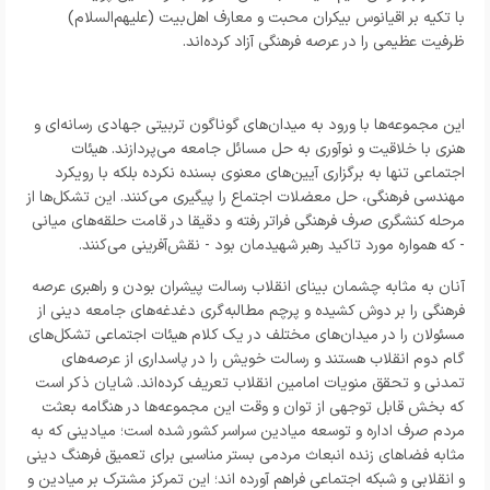
با تکیه بر اقیانوس بیکران محبت و معارف اهل‌بیت (علیهم‌السلام)
ظرفیت عظیمی را در عرصه فرهنگی آزاد کرده‌اند.
این مجموعه‌ها با ورود به میدان‌های گوناگون تربیتی جهادی رسانه‌ای و
هنری با خلاقیت و نوآوری به حل مسائل جامعه می‌پردازند. هیئات
اجتماعی تنها به برگزاری آیین‌های معنوی بسنده نکرده بلکه با رویکرد
مهندسی فرهنگی، حل معضلات اجتماع را پیگیری می‌کنند. این تشکل‌ها از
مرحله کنشگری صرف فرهنگی فراتر رفته و دقیقا در قامت حلقه‌های میانی
- که همواره مورد تاکید رهبر شهیدمان بود - نقش‌آفرینی می‌کنند.
آنان به مثابه چشمان بینای انقلاب رسالت پیشران بودن و راهبری عرصه
فرهنگی را بر دوش کشیده و پرچم مطالبه‌گری دغدغه‌های جامعه دینی از
مسئولان را در میدان‌های مختلف در یک کلام هيئات اجتماعی تشکل‌های
گام دوم انقلاب هستند و رسالت خویش را در پاسداری از عرصه‌های
تمدنی و تحقق منویات امامین انقلاب تعریف کرده‌اند. شایان ذکر است
که بخش قابل توجهی از توان و وقت این مجموعه‌ها در هنگامه بعثت
مردم صرف اداره و توسعه میادین سراسر کشور شده است؛ میادینی که به
مثابه فضاهای زنده انبعاث مردمی بستر مناسبی برای تعمیق فرهنگ دینی
و انقلابی و شبکه اجتماعی فراهم آورده اند؛ این تمرکز مشترک بر میادین و