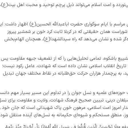
ی‌نوردد و امت اسلام می‌تواند ذیل پرچم توحید و محبت اهل‌ بیت(ع)،
 مراسم با ایام سوگواری حضرت اباعبدالله الحسین(ع) اظهار داشت: ای
اشوراست همان حقیقتی که در کربلا ثابت کرد خون بر شمشیر پیروز
ه‌گر شده و نشان می‌دهد که راه سیدالشهدا(ع)، همچنان الهام‌بخش
 تشییع باشکوه، تمامی تحلیل‌هایی را که از تضعیف جبهه مقاومت پس ا
اریخ انقلاب اسلامی نشان داده است که شهادت، عامل رکود نیست؛
هید، به پرچمدار هزاران حرکت حق‌طلبانه در نقاط مختلف جهان تبدیل
حوزه‌های علمیه و نسل جوان را در تداوم این مسیر بسیار مهم دانس
و مبلغان دینی، تبیین صحیح فرهنگ شهادت، ولایت و مقاومت برای نسل
تدار امروز امت اسلامی، مرهون خون پاک شهیدانی است که جان خود را
ن روز، منطق مستحکم و شیوه‌ای حکیمانه به نسل‌های آینده منتقل شود.
بَنَّ الَّذِينَ قُتِلُوا فِي سَبِيلِ اللَّهِ أَمْوَاتًا بَلْ أَحْيَاءٌ عِنْدَ رَبِّهِمْ