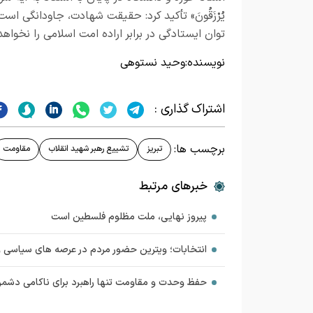
يُرْزَقُونَ» تأکید کرد: حقیقت شهادت، جاودانگی اس
توان ایستادگی در برابر اراده امت اسلامی را نخو
نویسنده:
وحید نستوهی
اشتراک گذاری :
برچسب ها:
تبریز
تشییع رهبر شهید انقلاب
مقاومت
خبرهای مرتبط
پیروز نهایی، ملت مظلوم فلسطین است
انتخابات؛ ویترین حضور مردم در عرصه های سیاسی و
حفظ وحدت و مقاومت تنها راهبرد برای ناکامی دشم