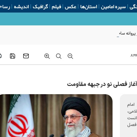
گی
سیره امامین
استان‌ها
عکس
فیلم
گرافیک
اندیشه
رسا+
روانه ساخت از ابتدای سال
۸۱۹۹
آغاز فصلی نو در جبهه مقاومت
امام
امی،
انست
ز فصل