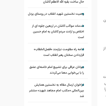
حال ساخت بقیه الله الاعظم کاشان
وصیت نخستین شهید انقلاب در روستای یزدل
ن
خدمات مواکب کاشان در اربعین جلوه ای از
اخلاص و ارادت مردم کاشان به امام حسین
است
ز
ادامه راه مقاومت نیازمند «فصل‌الخطاب»
قراردادن سخنان رهبر انقلاب است
جوانان عراقی برای تشییع امام خامنه‌ای عشق
را با بی‌خوابی معنا می‌کردند
ت
فراخوان ارسال مقاله به نخستین همایش
بین‌المللی «مکتب امام مجاهد شهید» منتشر
شد