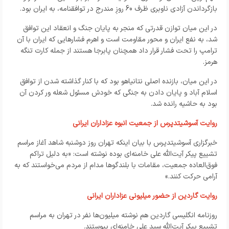
بازگرداندن آزادی ناوبری ظرف 60 روزِ مندرج در توافقنامه، به ایران بود.
در این میان توازن قدرتی که منجر به پایان جنگ و انعقاد این توافق
شد، به نفع ایران و محور مقاومت است و اهرم فشارهایی که ایران با آن
ترامپ را تحت فشار قرار داد همچنان پابرجا هستند از جمله کارت تنگه
هرمز.
در این میان، بازنده اصلی نتانیاهو بود که با کنار گذاشته شدن از توافق
اسلام آباد و پایان دادن به جنگی که خودش مسئول شعله ور کردن آن
بود به حاشیه رانده شد.
روایت آسوشیتدپرس از جمعیت انبوه عزاداران ایرانی
خبرگزاری آسوشیتدپرس با بیان اینکه تهران روز دوشنبه شاهد آغاز مراسم
تشییع پیکر آیت‌الله علی خامنه‌ای بوده نوشته است: «به دلیل تراکم
فوق‌العاده جمعیت، مقامات با بلندگوها مدام از مردم می‌خواستند که به
آرامی حرکت کنند.»
روایت گاردین از حضور میلیونی عزاداران ایرانی
روزنامه انگلیسی گاردین هم نوشته میلیون‌ها نفر در تهران به مراسم
تشییع پیکر آیت‌الله سید علی خامنه‌ای پیوستند.