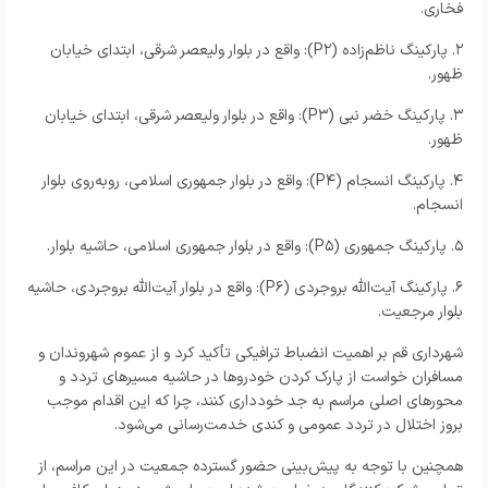
فخاری.
۲. پارکینگ ناظم‌زاده (P۲): واقع در بلوار ولیعصر شرقی، ابتدای خیابان
ظهور.
۳. پارکینگ خضر نبی (P۳): واقع در بلوار ولیعصر شرقی، ابتدای خیابان
ظهور.
۴. پارکینگ انسجام (P۴): واقع در بلوار جمهوری اسلامی، روبه‌روی بلوار
انسجام.
۵. پارکینگ جمهوری (P۵): واقع در بلوار جمهوری اسلامی، حاشیه بلوار.
۶. پارکینگ آیت‌الله بروجردی (P۶): واقع در بلوار آیت‌الله بروجردی، حاشیه
بلوار مرجعیت.
شهرداری قم بر اهمیت انضباط ترافیکی تأکید کرد و از عموم شهروندان و
مسافران خواست از پارک کردن خودروها در حاشیه مسیرهای تردد و
محورهای اصلی مراسم به جد خودداری کنند، چرا که این اقدام موجب
بروز اختلال در تردد عمومی و کندی خدمت‌رسانی می‌شود.
همچنین با توجه به پیش‌بینی حضور گسترده جمعیت در این مراسم، از