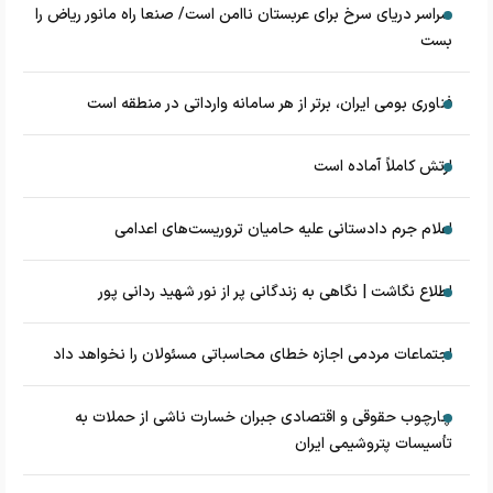
سراسر دریای سرخ برای عربستان ناامن است/ صنعا راه مانور ریاض را
بست
فناوری بومی ایران، برتر از هر سامانه وارداتی در منطقه است
ارتش کاملاً آماده است
اعلام جرم دادستانی علیه حامیان تروریست‌های اعدامی
اطلاع نگاشت | نگاهی به زندگانی پر از نور شهید ردانی پور
اجتماعات مردمی اجازه خطای محاسباتی مسئولان را نخواهد داد
چارچوب حقوقی و اقتصادی جبران خسارت ناشی از حملات به
تأسیسات پتروشیمی ایران