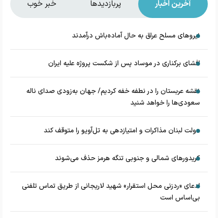
آخرین اخبار
پربازدیدها
خبر خوب
نیروهای مسلح عراق به حال آماده‌باش درآمدند
افشای برکناری در موساد پس از شکست پروژه علیه ایران
نقشه عربستان را در نطفه خفه کردیم/ جهان به‌زودی صدای ناله
سعودی‌ها را خواهد شنید
دولت لبنان مذاکرات و امتیازدهی به تل‌آویو را متوقف کند
کریدورهای شمالی و جنوبی تنگه هرمز حذف می‌شوند
ادعای «ردزنی محل استقرار» شهید لاریجانی از طریق تماس تلفنی
بی‌اساس است