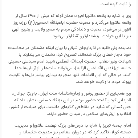
را ثابت کرده است.
وی با اشاره به واقعه عاشورا افزود: همان‌گونه که بیش از ۱۴۰۰ سال از
واقعه عاشورا می‌گذرد و محبت حضرت اباعبدالله الحسین(ع) روزبه‌روز
افزون‌تر می‌شود، محبت و دلدادگی مردم به مسیر ولایت و رهبری الهی
نیز با این حوادث، ریشه‌دارتر و آشکارتر می‌شود.
نماینده ولی‌ فقیه در آذربایجان شرقی با بیان اینکه دشمنان در محاسبات
خود دچار خطای بزرگ شده‌اند، تصریح کرد: دشمنان می‌پندارند با
شهادت رهبر انقلاب، حضرت آیت‌الله العظمی شهید امام سیدعلی حسینی
خامنه ای(قدس الله نفس الزکیه)، می‌توانند ملت‌ها را از آرمان‌ها جدا
کنند، در حالی که این اقدامات تنها منجر به بیداری بیشتر دل‌ها و تقویت
پیوند مردم با ولایت خواهد شد.
وی همچنین از حضور پرشور و زمان‌شناسانه ملت ایران، به‌ویژه جوانان،
قدردانی کرد و گفت: حضور مردم در این بزنگاه حساس، نشان داد که
حتی کسانی که شاید در مقاطعی گلایه‌ای داشتند، برای صیانت از کشور،
انقلاب و ارزش‌های اسلامی در میدان حضور دارند.
امام جمعه تبریز با اشاره به درس‌های بزرگ نهضت عاشورا و مدیریت
صحنه کربلا، تأکید کرد که در دوران معاصر نیز مدیریت حکیمانه و