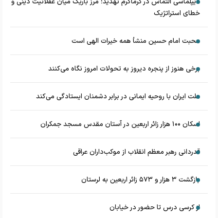
دیپلماسی التماس در گرماگرم تهدید؛ مرز باریک میان عقلانیت دینی و
خطای استراتژیک
محبت امام حسین منشأ همه خیرات الهی است
برخی هنوز از پنجره دیروز به تحولات امروز نگاه می‌کنند
ملت ایران با روحیه ایمانی در برابر دشمنان ایستادگی می‌کند
اسکان ۱۰۰ هزار زائر اربعین در آستان مقدس مسجد جمکران
قدردانی رهبر معظم انقلاب از موکب‌داران عراقی
بازگشت ۳ هزار و ۵۷۳ زائر اربعین به لرستان
از کرسی درس تا حضور در خیابان