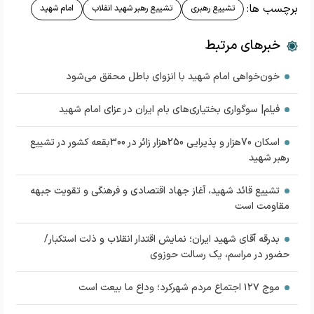
برچسب ها:
تشییع رهبری
تشییع رهبر شهید انقلاب
امام شهید
خبرهای مرتبط
خون‌خواهی امام شهید با انزوای باطل محقق می‌شود
فیلم| سوگواری بختیاری‌های بام ایران در عزای امام شهید
اسکان 70هزار و پذیرایی 250هزار زائر در 300بقعه کشور در تشییع
رهبر شهید
تشییع قائد شهید، آغاز جهاد اقتصادی و فرهنگی و تقویت جبهه
مقاومت است
بدرقه آقای شهید ایران؛ نمایش اقتدار انقلاب و ذلت استکبار/
حضور در مراسم، یک رسالت حوزوی
موج ۱۲۷ اجتماع مردم شهرکرد؛ وداع ما بیعت است