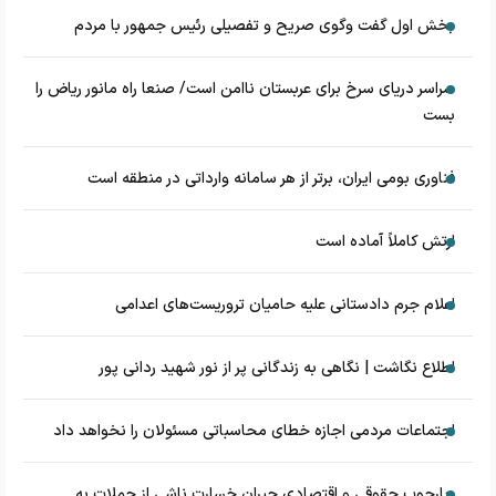
بخش اول گفت وگوی صریح و تفصیلی رئیس جمهور با مردم
سراسر دریای سرخ برای عربستان ناامن است/ صنعا راه مانور ریاض را
بست
فناوری بومی ایران، برتر از هر سامانه وارداتی در منطقه است
ارتش کاملاً آماده است
اعلام جرم دادستانی علیه حامیان تروریست‌های اعدامی
اطلاع نگاشت | نگاهی به زندگانی پر از نور شهید ردانی پور
اجتماعات مردمی اجازه خطای محاسباتی مسئولان را نخواهد داد
چارچوب حقوقی و اقتصادی جبران خسارت ناشی از حملات به