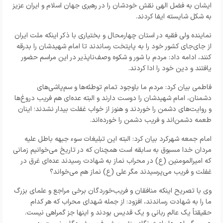
ایشان به فضل الهی نقش خودشان را در رهبری جهان اسلام و ایران عزیز
به شکل شایسته ایفا کردند.
نماینده ولی فقیه در استان چهارمحال و بختیاری با ذکر اینکه ملت ایران
از جای‌جای کشور خود را به پایتخت رساندند تا امام شهیدشان را بدرقه
کنند، ادامه داد: مردم با شور و شکوه وصف‌ناپذیر در این مراسم حضور
یافتند و دین خود را ادا کردند.
فاطمی بیان کرد: مردم ما باوجود تمام توطئه‌ها و سم‌پاشی‌های
دشمنان، امام شهیدشان را دوست دارند و البته عده‌ای هم فریب دروغ‌ها
و روایت‌های دشمن را خوردند و هنوز از خواب غفلت بیدار نشدند؛ اینان
طعمه دشمن‌اند و فریب دشمن را خورده‌اند.
امام جمعه شهرکرد بیان کرد: البته این تبلیغات سوء جبهه باطل علیه
مردان خدا مسبوق به سابقه است همچنان که در تاریخ می‌خوانیم زمانی
که امیرالمومنین (ع) در محراب نماز به شهادت رسیدند عده‌ای غرق در
غفلت و فریب می‌پرسیدند مگر علی (ع) نماز هم می‌خواند؟
وی با تصریح اینکه منافقان و فریب‌خوردگان برخی مراجع و علمای بزرگ
ما را به شهادت رساندند، افزود: از جمله شهدای محراب که هر کدام
حقیقتاً یک عالم ربانی و یک قدیس بودند و اینها جز گمراهی نیست.