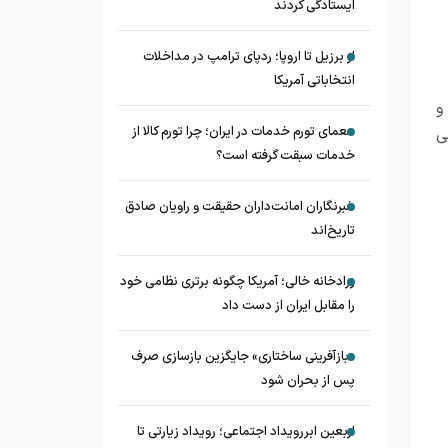
ایستادگی کردند
از برزیل تا اروپا؛ ردپای ترامپ در مداخلات
انتخاباتی آمریکا
و
معمای تورم خدمات در ایران؛ چرا تورم کالا از
ی
خدمات سبقت گرفته است؟
خبرنگاران امانت‌داران حقیقت و راویان صادق
تاریخ‌اند
زرادخانه‌ خالی؛ آمریکا چگونه برتری نظامی خود
را مقابل ایران از دست داد
«بازآفرینی ساختاری» جایگزین بازسازی صرف
پس از بحران شود
اربعین ابررویداد اجتماعی؛ رویداد زیارتی تا