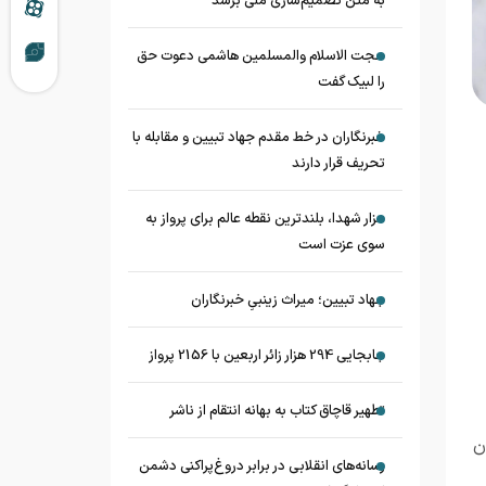
به متن تصمیم‌سازی ملی برسد
حجت الاسلام والمسلمین هاشمی دعوت حق
را لبیک گفت
خبرنگاران در خط مقدم جهاد تبیین و مقابله با
تحریف قرار دارند
مزار شهدا، بلندترین نقطه عالم برای پرواز به
سوی عزت است
جهاد تبیین؛ میراث زینبیِ خبرنگاران
جابجایی 294 هزار زائر اربعین با 2156 پرواز
تطهیر قاچاق کتاب به بهانه انتقام از ناشر
ن
رسانه‌های انقلابی در برابر دروغ‌پراکنی دشمن