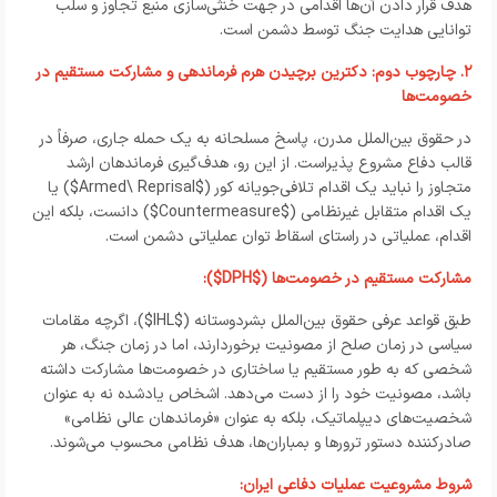
هدف قرار دادن آن‌ها اقدامی در جهت خنثی‌سازی منبع تجاوز و سلب
توانایی هدایت جنگ توسط دشمن است.
۲. چارچوب دوم: دکترین برچیدن هرم فرماندهی و مشارکت مستقیم در
خصومت‌ها
در حقوق بین‌الملل مدرن، پاسخ مسلحانه به یک حمله جاری، صرفاً در
قالب دفاع مشروع پذیراست. از این رو، هدف‌گیری فرماندهان ارشد
متجاوز را نباید یک اقدام تلافی‌جویانه کور ($
Armed\ Reprisal
$) یا
یک اقدام متقابل غیرنظامی ($
Countermeasure
$) دانست، بلکه این
اقدام، عملیاتی در راستای اسقاط توان عملیاتی دشمن است.
مشارکت مستقیم در خصومت‌ها ($
DPH
$):
طبق قواعد عرفی حقوق بین‌الملل بشردوستانه ($
IHL
$)، اگرچه مقامات
سیاسی در زمان صلح از مصونیت برخوردارند، اما در زمان جنگ، هر
شخصی که به طور مستقیم یا ساختاری در خصومت‌ها مشارکت داشته
باشد، مصونیت خود را از دست می‌دهد. اشخاص یادشده نه به عنوان
شخصیت‌های دیپلماتیک، بلکه به عنوان «فرماندهان عالی نظامی»
صادرکننده دستور ترورها و بمباران‌ها، هدف نظامی محسوب می‌شوند.
شروط مشروعیت عملیات دفاعی ایران: