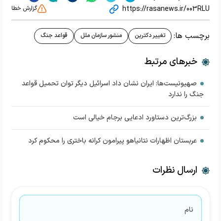
https://rasanews.ir/003RLU
گزارش خطا
برچسب ها:
تغییر دکترین
منشور سازمان ملل
قواعد جنگ
خبرهای مرتبط
صهیونیست‌ها: ایران نشان داد اسرائیل دیگر توان تحمیل قواعد
جنگ را ندارد
بزرگ‌ترين دستاورد ادعايي برجام خيالي است
عربستان اظهارات نتانیاهو پیرامون کرانه باختری را محکوم کرد
ارسال نظرات