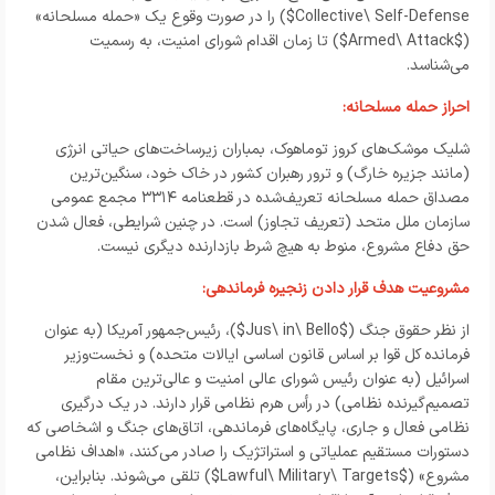
Collective\ Self-Defense
$) را در صورت وقوع یک «حمله مسلحانه»
($
Armed\ Attack
$) تا زمان اقدام شورای امنیت، به رسمیت
می‌شناسد.
احراز حمله مسلحانه:
شلیک موشک‌های کروز توماهوک، بمباران زیرساخت‌های حیاتی انرژی
(مانند جزیره خارگ) و ترور رهبران کشور در خاک خود، سنگین‌ترین
مصداق حمله مسلحانه تعریف‌شده در قطعنامه ۳۳۱۴ مجمع عمومی
سازمان ملل متحد (تعریف تجاوز) است. در چنین شرایطی، فعال شدن
حق دفاع مشروع، منوط به هیچ شرط بازدارنده دیگری نیست.
مشروعیت هدف قرار دادن زنجیره فرماندهی:
از نظر حقوق جنگ ($
Jus\ in\ Bello
$)، رئیس‌جمهور آمریکا (به عنوان
فرمانده کل قوا بر اساس قانون اساسی ایالات متحده) و نخست‌وزیر
اسرائیل (به عنوان رئیس شورای عالی امنیت و عالی‌ترین مقام
تصمیم‌گیرنده نظامی) در رأس هرم نظامی قرار دارند. در یک درگیری
نظامی فعال و جاری، پایگاه‌های فرماندهی، اتاق‌های جنگ و اشخاصی که
دستورات مستقیم عملیاتی و استراتژیک را صادر می‌کنند، «اهداف نظامی
مشروع» ($
Lawful\ Military\ Targets
$) تلقی می‌شوند. بنابراین،