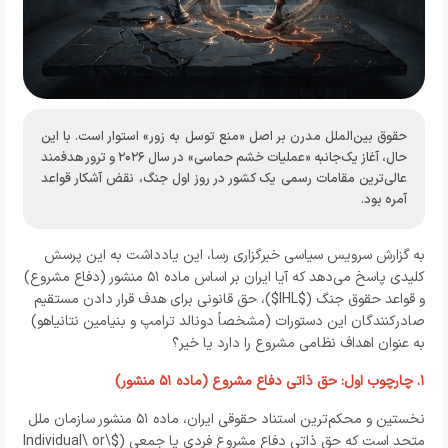
حقوق بین‌الملل مدرن بر اصل «منع توسل به زور» استوار است. با این
حال، آغاز یک‌جانبه «عملیات خشم حماسی» در سال ۲۰۲۶ و ترور هدفمند
عالی‌ترین مقامات رسمی یک کشور در روز اول جنگ، نقض آشکار قواعد
آمره بود.
به گزارش
سرویس سیاسی خبرگزاری رسا،
این یادداشت به این پرسش
کلیدی پاسخ می‌دهد که آیا ایران بر اساس ماده ۵۱ منشور (دفاع مشروع)
و قواعد حقوق جنگ ($
IHL
$)، حق قانونی برای هدف قرار دادن مستقیم
صادرکنندگان این دستورات (مشخصاً دونالد ترامپ و بنیامین نتانیاهو)
به عنوان اهداف نظامی مشروع را دارد یا خیر؟
۱. چارچوب اول: حق ذاتی دفاع مشروع (ماده ۵۱ منشور)
نخستین و محکم‌ترین استناد حقوقی ایران، ماده ۵۱ منشور سازمان ملل
متحد است که حق ذاتی دفاع مشروع فردی یا جمعی ($
Individual\ or\