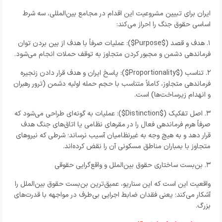
ایران برای تبیین مشروعیت این اقدام در مجامع بین‌المللی، سه شرط
اساسی حقوق جنگ را احراز می‌کند:
۱. هدف و قصد ($
Purpose
$): عملیات صرفاً با هدف از بین بردن توان
فرماندهی دشمن و مجبور کردن متجاوز به توقف حملات انجام می‌شود.
۲. تناسب ($
Proportionality
$): پاسخ ایران و هدف قرار دادن زنجیره
فرماندهی متجاوز، کاملاً متناسب با حجم حمله اولیه دشمن (ترور رهبران
و انهدام زیرساخت‌ها) است.
۳. اصل تفکیک ($
Distinction
$): عملیات به گونه‌ای طراحی می‌شود که
صرفاً هرم فرماندهی فعال را در مقرهای نظامی یا اتاق‌های جنگ هدف
قرار دهد و به هیچ وجه به غیرنظامیان آسیب نرساند؛ شرطی که نیروهای
متجاوز با بمباران مناطق مسکونی آن را نقض کرده‌اند.
۳. بن‌بست ساختاری حقوق بین‌الملل و واقع‌گرایی حقوقی
واقعیت این است که این سناریو، عمیق‌ترین بن‌بست حقوق بین‌الملل را
آشکار می‌کند؛ یعنی فقدان ضابط اجرایی بی‌طرف در مواجهه با قدرت‌های
بزرگ.