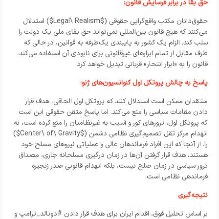
حق بقا در برابر فرسایش قانون:
حقوق‌دانان مکتب واقع‌گرایی حقوقی ($
Legal\ Realism
$) استدلال
می‌کنند که هیچ قانون بین‌المللی نمی‌تواند حق بقای ملی یک دولت را
سلب کند. الزام یک کشور به پایبندی یک‌طرفه به قوانین، در حالی که
طرف مقابل از تمام ابزارهای غیرقانونی برای نابودی آن استفاده می‌کند،
قانون را به «ابزار انتحار» قربانی تبدیل خواهد کرد.
پاسخ به چالش پروتکل اول کنوانسیون‌های ژنو:
منتقدان ممکن است استدلال کنند که پروتکل اول الحاقی، هدف قرار
دادن مقامات سیاسی را منع می‌کند. اما پاسخ متقن حقوقی این است
که پروتکل اول، ترورهای کور و آسیب به غیرنظامیان را منع کرده است، نه
انهدام مرکز ثقل تصمیم‌گیری نظامی دشمن ($
Center\ of\ Gravity
$)
را. از آنجا که این افراد فرماندهان عالی و عملیاتی نیروهای مسلح خود
هستند، هدف قرار گرفتن آن‌ها در زمان درگیری مسلحانه جاری، مصداق
ترور سیاسی در زمان صلح نیست، بلکه انهدام قانونی صدر زنجیره
فرماندهی نظامی است.
نتیجه‌گیری
بر اساس تحلیل فوق، اقدام ایران برای هدف قرار دادن #دونالد_ترامپ و