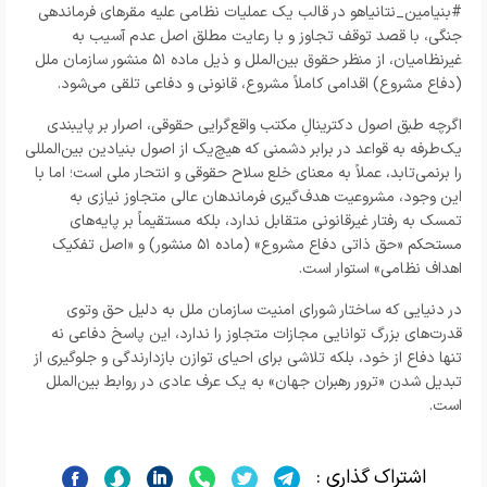
#بنیامین_نتانیاهو در قالب یک عملیات نظامی علیه مقرهای فرماندهی
جنگی، با قصد توقف تجاوز و با رعایت مطلق اصل عدم آسیب به
غیرنظامیان، از منظر حقوق بین‌الملل و ذیل ماده ۵۱ منشور سازمان ملل
(دفاع مشروع) اقدامی کاملاً مشروع، قانونی و دفاعی تلقی می‌شود.
اگرچه طبق اصول دکترینالِ مکتب واقع‌گرایی حقوقی، اصرار بر پایبندی
یک‌طرفه به قواعد در برابر دشمنی که هیچ‌یک از اصول بنیادین بین‌المللی
را برنمی‌تابد، عملاً به معنای خلع سلاح حقوقی و انتحار ملی است؛ اما با
این وجود، مشروعیت هدف‌گیری فرماندهان عالی متجاوز نیازی به
تمسک به رفتار غیرقانونی متقابل ندارد، بلکه مستقیماً بر پایه‌های
مستحکم «حق ذاتی دفاع مشروع» (ماده ۵۱ منشور) و «اصل تفکیک
اهداف نظامی» استوار است.
در دنیایی که ساختار شورای امنیت سازمان ملل به دلیل حق وتوی
قدرت‌های بزرگ توانایی مجازات متجاوز را ندارد، این پاسخ دفاعی نه
تنها دفاع از خود، بلکه تلاشی برای احیای توازن بازدارندگی و جلوگیری از
تبدیل شدن «ترور رهبران جهان» به یک عرف عادی در روابط بین‌الملل
است.
اشتراک گذاری :