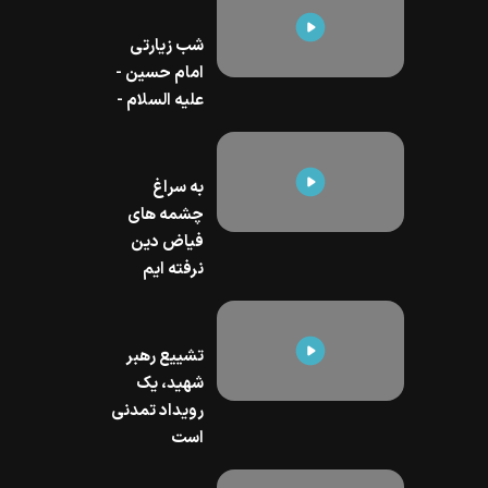
شب زیارتی
امام حسین -
علیه السلام -
به سراغ
چشمه هاي
فياض دين
نرفته ايم
تشییع رهبر
شهید، یک
رویداد تمدنی
است