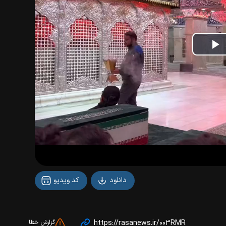
P
V
دانلود
کد ویدیو
https://rasanews.ir/003RMR
گزارش خطا