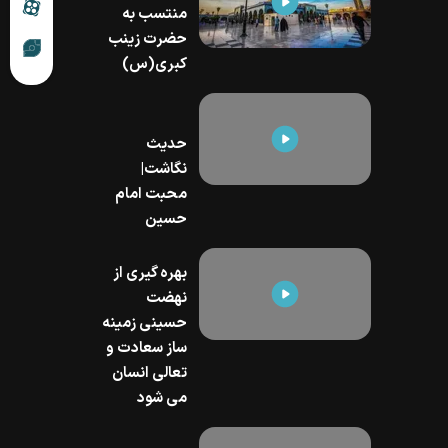
منتسب به
حضرت زینب
کبری(س)
حدیث
نگاشت|
محبت امام
حسین
بهره گیری از
نهضت
حسینی زمینه
ساز سعادت و
تعالی انسان
می شود