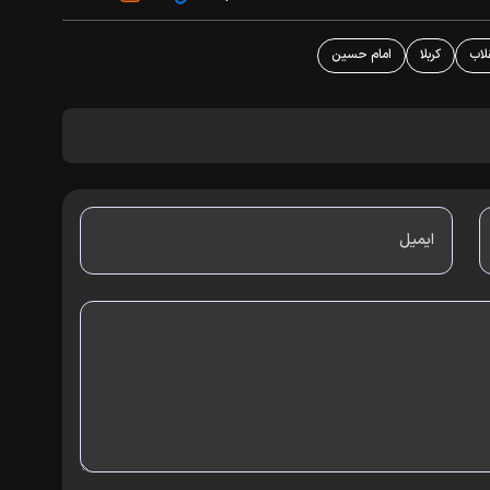
لاب
کربلا
امام حسین