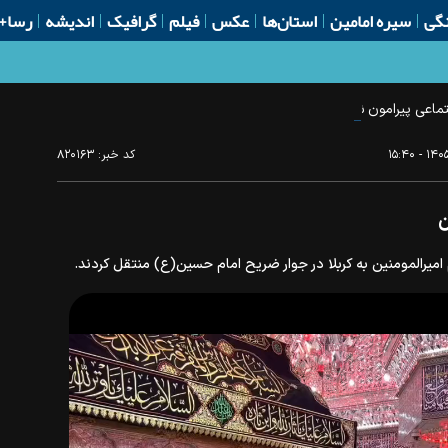
گی
سیره امامین
استان‌ها
عکس
فیلم
گرافیک
اندیشه
رسا+
اعی پیرامون شهادت امام خامنه‌ای
کد خبر:
۸۲۰۱۶۳
ن
امیرالمومنین به کربلا در جوار ضریح امام حسین(ع) منتقل کردند.