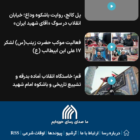
پل کالج، روایت باشکوه وداع؛ خیابان
انقلاب در سوگ «آقای شهید ایران»
فعالیت موکب حضرت زینب(س) لشکر
17 علی ابن ابیطالب (ع)
قم؛ خاستگاه انقلاب آماده بدرقه و
تشییع تاریخی و باشکوه امام شهید
درباره رسا
ارتباط با ما
آرشیو
پیوندها
اوقات شرعی
RSS