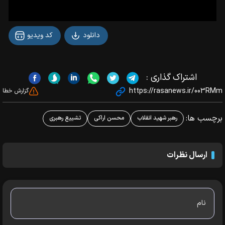
دانلود
کد ویدیو
اشتراک گذاری :
https://rasanews.ir/003RMm
گزارش خطا
برچسب ها:
رهبر شهید انقلاب
محسن اراکی
تشییع رهبری
ارسال نظرات