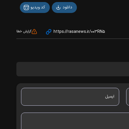
دانلود
کد ویدیو
https://rasanews.ir/003RN5
گزارش خطا