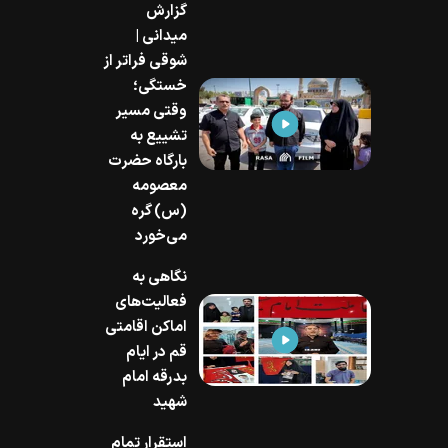
گزارش
میدانی |
شوقی فراتر از
خستگی؛
وقتی مسیر
تشییع به
بارگاه حضرت
معصومه
(س) گره
می‌خورد
نگاهی به
فعالیت‌های
اماکن اقامتی
قم در ایام
بدرقه امام
شهید
استقرار تمام