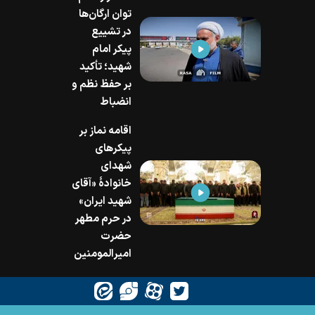
توان ارگان‌ها
در تشییع
پیکر امام
شهید؛ تأکید
بر حفظ نظم و
انضباط
اقامه نماز بر
پیکرهای
شهدای
خانوادۀ «آقای
شهید ایران»
در حرم مطهر
حضرت
امیرالمومنین