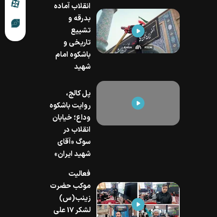
انقلاب آماده
بدرقه و
تشییع
تاریخی و
باشکوه امام
شهید
پل کالج،
روایت باشکوه
وداع؛ خیابان
انقلاب در
سوگ «آقای
شهید ایران»
فعالیت
موکب حضرت
زینب(س)
لشکر 17 علی