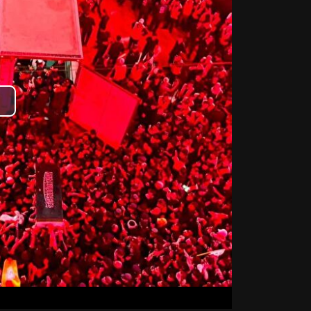
lay
ideo