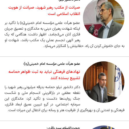
صیانت از مکتب رهبر شهید، صیانت از هویت
انقلاب اسلامی است
عضو هیأت علمی مؤسسه امام خمینی(ره) با تأکید بر
اینکه شهادت رهبران دینی به ماندگاری و تعمیق جریان
فکری آنان می‌انجامد، اظهار داشت: هنگامی که یک
رهبر الهی تجسم عملی یک مکتب باشد، شهادت او
به جای خاموش کردن آن راه، حقانیتش را آشکارتر می‌سازد.
عضو هیأت علمی مؤسسه امام خمینی(ره):
نهادهای فرهنگی نباید به ثبت ظواهر حماسه
تشییع بسنده کنند
دکتر دانشور نیلو حماسه بدرقه میلیونی رهبر شهید را
نقطه عطفی در بازآفرینی انسجام ملی و شکست
جنگ روایت‌ها دانست و تأکید کرد: ماندگاری این
سرمایه اجتماعی، در گرو تبیین عمیق ابعاد فکری،
فرهنگی و تمدنی آن و بهره‌گیری از ظرفیت هنر و رسانه برای انتقال این میراث است.
حجت‌الاسلام سید باقری: