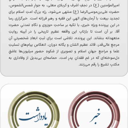
امیرالمؤمنین (ع) در نجفِ اشرف و کربلای معلی، به جوارِ شمس‌الشموس،
حضرت علی‌بن‌موسی‌الرضا (ع) منتهی می‌شود، رژه‌ بزرگِ امتِ اسلام برای
تجدید بیعت با آرمان‌های الهیِ این فقیه و رهبرِ فرزانه است. خبرگزاری رسا
در این پرونده‌ ویژه خبری، با تکیه بر ساحتِ حوزوی و نگاهِ تمدنیِ حضرت
آقا، بر آن است تا بازتابِ این واقعه‌ عظیمِ تاریخی را در آیینه روایتِ
متعهدانه بنشاند. این پرونده، تلاشی است برای ثبتِ ابعادِ شخصیتیِ آن
مرجعِ عالی‌قدر، قائد عظیم الشان و یگانه دوران، انعکاسِ پیام‌هایِ تسلیتِ
علما و مراجعِ جهانِ اسلام و تصویری از شکوهِ حضورِ میلیون‌ها عاشقِ
دل‌سوخته‌ای که در غمِ فقدانِ پدرِ امت، حماسه‌ای بی‌بدیل از وفاداری به
مکتبِ تشیع را رقم می‌زنند.