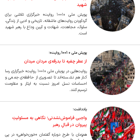
شهید
پویش ملی «۱۰۰۱ روایت» خبرگزاری تلاشی برای
گردآوردن روایت‌های عاشقانه، تاریخی و ادبی از زندگی،
سلوک، مجاهدت، شهادت و آیین وداع با رهبر شهید
است.
پویش ملی « 1001 روایت»؛
از عطر چفیه تا بدرقه‌ی مردان میدان
روایت‌هایی در پویش ملی «۱۰۰۱ روایت» خبرگزاری رسا
کنار هم نشسته‌اند تا تصویری از حافظه‌ی جمعی و
احساسات نسل امروز نسبت به ایثار و مقاومت
ترسیم کنند.
یادداشت؛
واجبی فراموش‌نشدنی؛ نگاهی به مسئولیتِ
پیروان در قبالِ رهبر
هم‌زمان با طرح دوباره گفتمان «خون‌خواهی» در پی