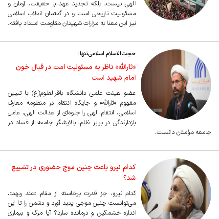
الهی نیست، بلکه تجدید عهد با حقیقت، آرمان و
مسئولیت تاریخی است و در گفتمان انقلاب اسلامی
نیز این معنا به مزارات شهیدان مقاومت امتداد یافته.
حجت‌الاسلام اسلامی‌تنها:
«ثارالله» ناظر به مسئولیت امت در قبال خون
امام شهید است
عضو هیئت علمی دانشگاه باقرالعلوم(ع) با تبیین
مفهوم «ثارالله» و جایگاه انتقام در منظومه معارف
اسلامی، انتقام الهی را جلوه‌ای از عدالت الهی، عامل
بازدارندگی در برابر ظلم، پالایشگر جامعه از فساد در
جامعه مؤمنان دانست.
کدام نیرو باعث چنین موج حضوری در تشییع
شد؟
کدام نیرو، جز قدرت برخاسته از مقام «عند ‌ربهم»،
می‌توانست چنین موجی پدید آورد و دشمن را تا این
اندازه خشمگین و ‌درمانده سازد؟ آیا مرگ و بیماری