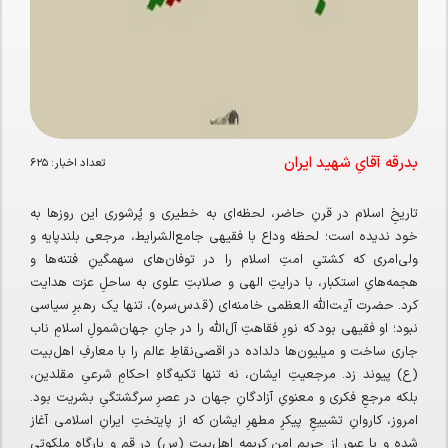
بدرقه آقایِ شهید ایران
تعداد اخبار:
۶۲۵
تاریخِ اسلام در قرنِ حاضر، لحظه‌ای به خطیری و پُرشوری این روزها به
خود ندیده است؛ لحظه‌ وداع با فقیهی جامع‌الشرایط، مرجعی بلندپایه و
ولی‌امری که کشتیِ امتِ اسلام را در توفان‌های سهمگینِ فتنه‌ها و
هجمه‌هایِ استکبار، با درایتِ الهی و صلابتِ علوی به ساحلِ عزت هدایت
کرد. حضرت آیت‌الله العظمی خامنه‌ای (قدس‌سره)، تنها یک رهبرِ سیاسی
نبود؛ او فقیهی بود که نورِ فقاهتِ آل‌الله را در جانِ جهان‌شمولِ اسلامِ ناب
جاری ساخت و میلیون‌ها دلداده در اقصی‌نقاطِ عالم را با معارفِ اهل‌بیت
(ع) پیوند زد. مرجعیتِ ایشان، نه تنها تکیه‌گاهِ احکامِ شرعیِ مقلدین،
بلکه مرجعِ فکری و معنویِ آزادگانِ جهان در عصرِ سرگشتگیِ بشریت بود.
امروز، کاروانِ تشییعِ پیکرِ مطهرِ ایشان که از پایتختِ ایرانِ اسلامی آغاز
شده و با عبور از حریمِ امنِ کریمه‌ اهل‌بیت (س) در قم و بارگاهِ ملکوتیِ