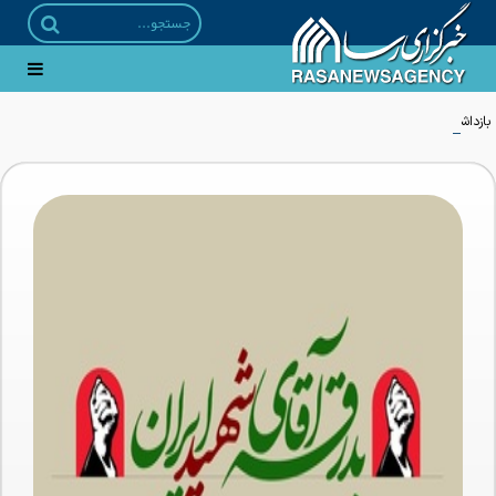
بازداشت ۲۱ مزدور موساد و ۴ شرور مسلح توسط وزارت اطلاعات