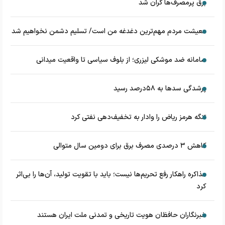
برق پرمصرف‌ها گران شد
معیشت مردم مهم‌ترین دغدغه من است/ تسلیم دشمن نخواهیم شد
سامانه ضد موشکی لیزری؛ از بلوف سیاسی تا واقعیت میدانی
پرشدگی سدها به ۵۸درصد رسید
تنگه هرمز ریاض را وادار به تخفیف‌دهی نفتی کرد
کاهش ۳ درصدی مصرف برق برای دومین سال متوالی
مذاکره راهکار رفع تحریم‌ها نیست؛ باید با تقویت تولید، آن‌ها را بی‌اثر
کرد
خبرنگاران حافظان هویت تاریخی و تمدنی ملت ایران هستند