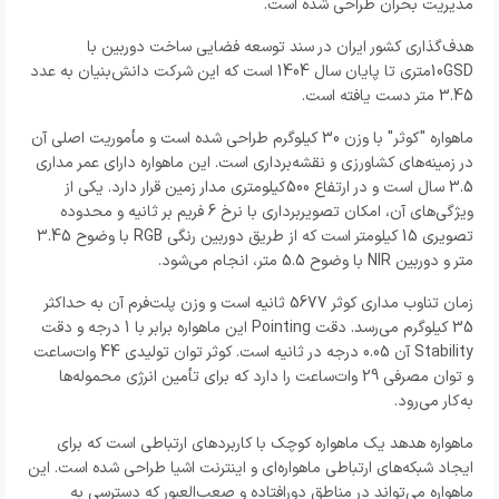
مدیریت بحران طراحی شده است.
هدف‌گذاری کشور ایران در سند توسعه فضایی ساخت دوربین با
10GSDمتری تا پایان سال 1404 است که این شرکت دانش‌بنیان به عدد
3.45 متر دست یافته است.
ماهواره "کوثر" با وزن 30 کیلوگرم طراحی شده است و مأموریت اصلی آن
در زمینه‌های کشاورزی و نقشه‌برداری است. این ماهواره دارای عمر مداری
3.5 سال است و در ارتفاع 500کیلومتری مدار زمین قرار دارد. یکی از
ویژگی‌های آن، امکان تصویر‌برداری با نرخ 6 فریم بر ثانیه و محدوده
تصویری 15 کیلومتر است که از طریق دوربین رنگی RGB با وضوح 3.45
متر و دوربین NIR با وضوح 5.5 متر، انجام می‌شود.
زمان تناوب مداری کوثر 5677 ثانیه است و وزن پلت‌فرم آن به حداکثر
35 کیلوگرم می‌رسد. دقت Pointing این ماهواره برابر با 1 درجه و دقت
Stability آن 0.05 درجه در ثانیه است. کوثر توان تولیدی 44 وات‌ساعت
و توان مصرفی 29 وات‌ساعت را دارد که برای تأمین انرژی محموله‌ها
به‌کار می‌رود.
ماهواره هدهد یک ماهواره کوچک با کاربردهای ارتباطی است که برای
ایجاد شبکه‌های ارتباطی ماهواره‌ای و اینترنت اشیا طراحی شده است. این
ماهواره می‌تواند در مناطق دورافتاده و صعب‌العبور که دسترسی به