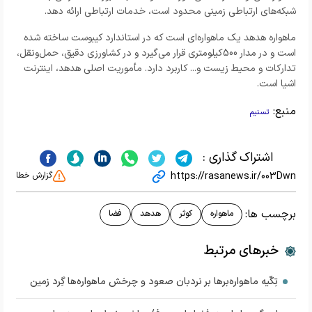
شبکه‌های ارتباطی زمینی محدود است، خدمات ارتباطی ارائه دهد.
ماهواره هدهد یک ماهواره‌ای است که در استاندارد کیبوست ساخته شده
است و در مدار 500کیلومتری قرار می‌گیرد و در کشاورزی دقیق، حمل‌ونقل،
تدارکات و محیط زیست و... کاربرد دارد. مأموریت اصلی هدهد، اینترنت
اشیا است.
منبع:
تسنیم
اشتراک گذاری :
https://rasanews.ir/003Dwn
گزارش خطا
برچسب ها:
ماهواره
کوثر
هدهد
فضا
خبرهای مرتبط
تِکّیه ماهواره‌برها بر نردبان صعود و چرخش ماهواره‌ها گِرد زمین