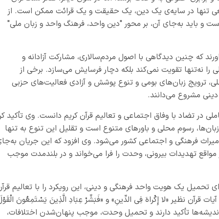
واقعی تنها در سایه‌ی یک دین، یک حقیقت و یک قرائت ممکن است. از
ست و باید به‌جای آن، بر محور "دین واحد، فرهنگ واحد و زبان ملی"
ورند که چنین دیدگاهی با اصول مردم‌سالاری، مشارکت آزادانه و
ا نه‌تنها تقویت نمی‌کند بلکه دچار فرسایش می‌سازد. برخی از
ی، ترویج زبان‌های بومی و تنوع پوشش و آزادی فعالیت‌های حزبی
 دینی مشروع می‌دانند.
 عاملی در تضاد با وفاق اجتماعی و تعالیم قرآن کریم دانست. وی تأکید کر
بان‌ها، رسوم محلی و باورهای متنوع است و تقلیل این تنوع به تنها
ث فرهنگی و اجتماعی کشور می‌شود. وی افزود که این جریان به‌جا
 مواقع تهدیدات بیرونی، وحدت را فرا می‌خواند و در بلندمدت موجب
رای تحمیل یک هویت واحد فرهنگی و دینی، این رویکرد را با تعالیم قرآ
ر «لا إِكْراهَ فِي الدِّينِ» و «فَبَشِّرْ عِبَادِ الَّذِینَ یَسْتَمِعُونَ الْقَوْل
 متکثر اندیشه‌ها تأکید دارند و تحمیل وحدت، موجب پنهان‌شدن اختلافات،