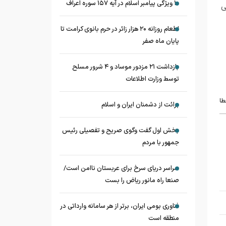
۱۰ ویژگی پیامبر اسلام در آیه ۱۵۷ سوره اعراف
ی
اطعام روزانه ۲۰ هزار زائر در حرم بانوی کرامت تا
پایان ماه صفر
بازداشت ۲۱ مزدور موساد و ۴ شرور مسلح
توسط وزارت اطلاعات
طا
برائت از دشمنان ایران و اسلام
بخش اول گفت وگوی صریح و تفصیلی رئیس
جمهور با مردم
سراسر دریای سرخ برای عربستان ناامن است/
صنعا راه مانور ریاض را بست
فناوری بومی ایران، برتر از هر سامانه وارداتی در
منطقه است