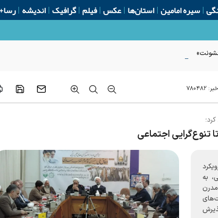
گی
سیره امامین
استان‌ها
عکس
فیلم
گرافیک
اندیشه
رسا+
 خشونت»
خبر:
۷۸۰۴۸۲
کرد؛
ا تنوع‌گرایی اجتماعی
یکرد
ی، به
مدرن
‌های
پذیرش