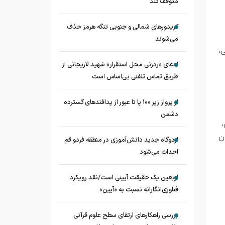
متوقف کند
کریدورهای شمالی و جنوبی تنگه هرمز حذف
می‌شوند
،
ادعای «ردزنی محل استقرار» شهید لاریجانی از
طریق تماس تلفنی بی‌اساس است
از پرواز زیر ۱۰۰ پا تا عبور از پدافند‌های گسترده
دشمن
،
ن
اردوگاه جدید دانش‌آموزی در منطقه فردو قم
احداث می‌شود
اربعین یک حقیقت آیینی است/نقد رویکرد
فناوری‌انگارانه نسبت به «آیین»
بررسی راهکارهای ارتقای سطح علوم قرآنی