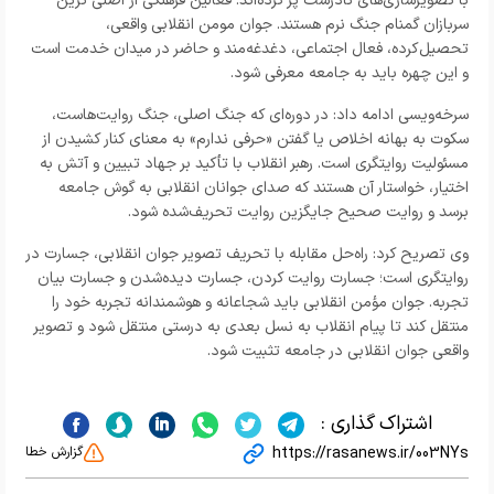
با تصویرسازی‌های نادرست پر کرده‌اند. فعالین فرهنگی از اصلی ترین
سربازان گمنام جنگ نرم هستند. جوان مومن انقلابی واقعی،
تحصیل‌کرده، فعال اجتماعی، دغدغه‌مند و حاضر در میدان خدمت است
و این چهره باید به جامعه معرفی شود.
سرخه‌ویسی ادامه داد: در دوره‌ای که جنگ اصلی، جنگ روایت‌هاست،
سکوت به بهانه اخلاص یا گفتن «حرفی ندارم» به معنای کنار کشیدن از
مسئولیت روایتگری است. رهبر انقلاب با تأکید بر جهاد تبیین و آتش به
اختیار، خواستار آن هستند که صدای جوانان انقلابی به گوش جامعه
برسد و روایت صحیح جایگزین روایت تحریف‌شده شود.
وی تصریح کرد: راه‌حل مقابله با تحریف تصویر جوان انقلابی، جسارت در
روایتگری است؛ جسارت روایت کردن، جسارت دیده‌شدن و جسارت بیان
تجربه. جوان مؤمن انقلابی باید شجاعانه و هوشمندانه تجربه خود را
منتقل کند تا پیام انقلاب به نسل بعدی به درستی منتقل شود و تصویر
واقعی جوان انقلابی در جامعه تثبیت شود.
اشتراک گذاری :
https://rasanews.ir/003NYs
گزارش خطا