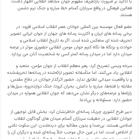
با تأکید بر ضرورت بازتعریف مفهوم جوان مجاهد انقلابی اظهار داشت:
فعالین فرهنگی در واقع سربازان گمنام خط مبارزه و جنگ نرم دشمن
هستند.
عضو فعال موسسه بین المللی جوانان عصر انقلاب اسلامی افزود: در
برخی رسانه های ایران و اکثریت رسانه های جهان از جوان ایرانی تصویر
تحریف شده ای منعکس شده است. اگر به تاریخ انقلاب اسلامی و
حوادث و بزنگاه ها نگاه کنیم جوان مومن انقلابی حضوری موثر در عرصه
میدان دارد اما در میدان رسانه کمتر کسی به شخصیت آنان می پردازد.
سرخه ویسی تصریح کرد: رهبر معظم انقلاب از جوان مؤمن، متعبد و
انقلابی یاد می‌کنند، اما متأسفانه تصویر ارائه‌شده در رسانه‌ها تحریف‌شده
و با واقعیت میدانی تطابق ندارد. حضور اثرگذار جوانان در دفاع مقدس،
مقابله با فتنه‌ها، مبارزه با داعش، بحران کرونا، جنگ دوازده‌روزه، سیل‌ها و
زلزله‌ها و عرصه‌های دیگر نشان می‌دهد که جوان انقلابی همواره در میدان
حضور دارد؛ مسئولانه و بی‌ادعا.
دبیر طرح کشوری چریک رسانه‌ای خاطرنشان کرد: بخش قابل توجهی از
جوانان انقلابی در حقیقت سربازان گمنام میدان های گوناگون انقلاب
اسلامی هستند؛ بی‌صدا و بدون مطالبه برای دیده‌شدن؛ این سکوت ناشی
از اخلاص است، اما در عین حال موجب خلأ رسانه‌ای شده و دیگران آن را