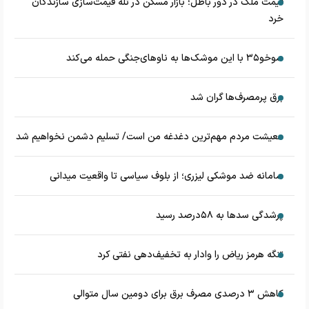
قیمت ملک در دور باطل؛ بازار مسکن در تله قیمت‌سازی سازندگان
خرد
سوخو۳۵ با این موشک‌ها به ناوهای‌جنگی حمله می‌کند
برق پرمصرف‌ها گران شد
معیشت مردم مهم‌ترین دغدغه من است/ تسلیم دشمن نخواهیم شد
سامانه ضد موشکی لیزری؛ از بلوف سیاسی تا واقعیت میدانی
پرشدگی سدها به ۵۸درصد رسید
تنگه هرمز ریاض را وادار به تخفیف‌دهی نفتی کرد
کاهش ۳ درصدی مصرف برق برای دومین سال متوالی