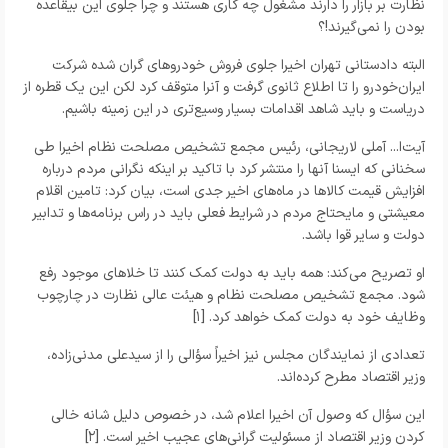
نظارت بر بازار را دارند مشغول چه کاری هستند و چرا جلوی این بیقاعده
بودن را نمی‌گیرند!؟
البته
دادستانی تهران اخیرا جلوی فروش خودروهای گران شده شرکت
ایران‌خودرو را تا اطلاع ثانوی گرفت و آنرا متوقف کرد
لکن این یک قطره از
دریاست و باید شاهد اقدامات بسیار وسیع‌تری در این زمینه باشیم.
آیت‌ا... آملی لاریجانی، رئیس مجمع تشخیص مصلحت نظام اخیرا طی
سخنانی که ایسنا آنها را منتشر کرد با تاکید بر اینکه نگرانی مردم درباره
افزایش قیمت کالاها در ماه‌های اخیر جدی است، بیان کرد: تامین اقلام
معیشتی و مایحتاج مردم در شرایط فعلی باید در راس برنامه‌ها و تدابیر
دولت و سایر قوا باشد.
او تصریح می‌کند: همه باید به دولت کمک کنند تا خلاهای موجود رفع
شود. مجمع تشخیص مصلحت نظام و هیئت عالی نظارت در چارچوب
وظایف خود به دولت کمک خواهد کرد. [۱]
تعدادی از نمایندگان مجلس نیز اخیراً سؤالی را از سیدعلی مدنی‌زاده،
وزیر اقتصاد مطرح کرده‌اند.
این سؤال که وصول آن اخیرا اعلام شد، در خصوص دلیل شانه خالی
کردن وزیر اقتصاد از مسئولیت گرانی‌های عجیب اخیر است. [۲]